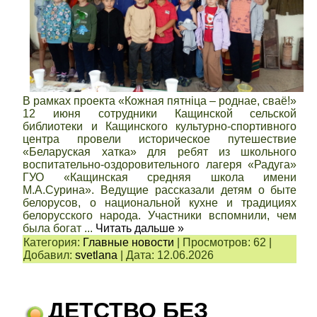
В рамках проекта «Кожная пятніца – роднае, сваё!»
12 июня сотрудники Кащинской сельской
библиотеки и Кащинского культурно-спортивного
центра провели историческое путешествие
«Беларуская хатка» для ребят из школьного
воспитательно-оздоровительного лагеря «Радуга»
ГУО «Кащинская средняя школа имени
М.А.Сурина». Ведущие рассказали детям о быте
белорусов, о национальной кухне и традициях
белорусского народа. Участники вспомнили, чем
была богат
...
Читать дальше »
Категория:
Главные новости
|
Просмотров:
62
|
Добавил:
svetlana
|
Дата:
12.06.2026
ДЕТСТВО БЕЗ