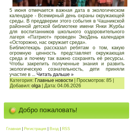
5 июня отмечается важная дата в экологическом
календаре - Всемирный день охраны окружающей
среды. В преддверии этого события в Чашникской
районной детской библиотеке имени Янки Журбы
для воспитанников школьного оздоровительного
лагеря «Патриот» проведен ЭкоДень календаря
«Осторожно, нас окружает среда».
Библиотекарь рассказал ребятам о том, какую
огромную ценность представляет окружающая
среда и почему так важно сохранять её ресурсы.
Чтобы закрепить полученные знания и развить
экологическую сознательность, дети приняли
участие в
...
Читать дальше »
Категория:
Главные новости
|
Просмотров:
85
|
Добавил:
olga
|
Дата:
04.06.2026
Добро пожаловать!
Главная
|
Регистрация
|
Вход
|
RSS