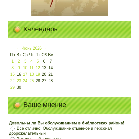
Календарь
«
Июнь 2026
»
Пн
Вт
Ср
Чт
Пт
Сб
Вс
1
2
3
4
5
6
7
8
9
10
11
12
13
14
15
16
17
18
19
20
21
22
23
24
25
26
27
28
29
30
Ваше мнение
Довольны ли Вы обслуживанием в библиотеках района!
Все отлично! Обслуживание отменное и персонал
доброжелательный
Хотелось - бы лучшего.