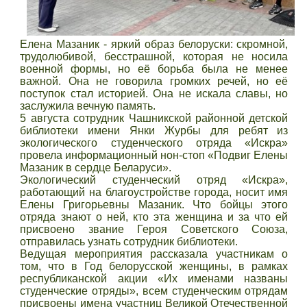
Елена Мазаник - яркий образ белоруски: скромной,
трудолюбивой, бесстрашной, которая не носила
военной формы, но её борьба была не менее
важной. Она не говорила громких речей, но её
поступок стал историей. Она не искала славы, но
заслужила вечную память.
5 августа сотрудник Чашникской районной детской
библиотеки имени Янки Журбы для ребят из
экологического студенческого отряда «Искра»
провела информационный нон-стоп «Подвиг Елены
Мазаник в сердце Беларуси».
Экологический студенческий отряд «Искра»,
работающий на благоустройстве города, носит имя
Елены Григорьевны Мазаник. Что бойцы этого
отряда знают о ней, кто эта женщина и за что ей
присвоено звание Героя Советского Союза,
отправилась узнать сотрудник библиотеки.
Ведущая мероприятия рассказала участникам о
том, что в Год белорусской женщины, в рамках
республиканской акции «Их именами названы
студенческие отряды», всем студенческим отрядам
присвоены имена участниц Великой Отечественной