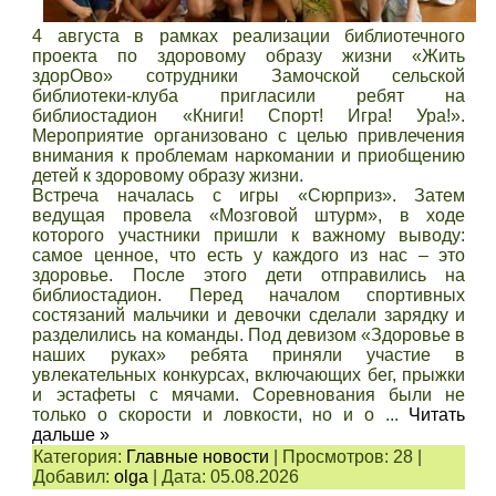
4 августа в рамках реализации библиотечного
проекта по здоровому образу жизни «Жить
здорОво» сотрудники Замочской сельской
библиотеки-клуба пригласили ребят на
библиостадион «Книги! Спорт! Игра! Ура!».
Мероприятие организовано с целью привлечения
внимания к проблемам наркомании и приобщению
детей к здоровому образу жизни.
Встреча началась с игры «Сюрприз». Затем
ведущая провела «Мозговой штурм», в ходе
которого участники пришли к важному выводу:
самое ценное, что есть у каждого из нас – это
здоровье. После этого дети отправились на
библиостадион. Перед началом спортивных
состязаний мальчики и девочки сделали зарядку и
разделились на команды. Под девизом «Здоровье в
наших руках» ребята приняли участие в
увлекательных конкурсах, включающих бег, прыжки
и эстафеты с мячами. Соревнования были не
только о скорости и ловкости, но и о
...
Читать
дальше »
Категория:
Главные новости
|
Просмотров:
28
|
Добавил:
olga
|
Дата:
05.08.2026