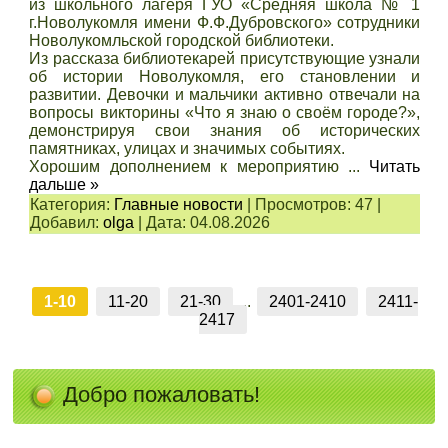
из школьного лагеря ГУО «Средняя школа № 1
г.Новолукомля имени Ф.Ф.Дубровского» сотрудники
Новолукомльской городской библиотеки.
Из рассказа библиотекарей присутствующие узнали
об истории Новолукомля, его становлении и
развитии. Девочки и мальчики активно отвечали на
вопросы викторины «Что я знаю о своём городе?»,
демонстрируя свои знания об исторических
памятниках, улицах и значимых событиях.
Хорошим дополнением к мероприятию
...
Читать
дальше »
Категория:
Главные новости
|
Просмотров:
47
|
Добавил:
olga
|
Дата:
04.08.2026
1-10
11-20
21-30
...
2401-2410
2411-
2417
Добро пожаловать!