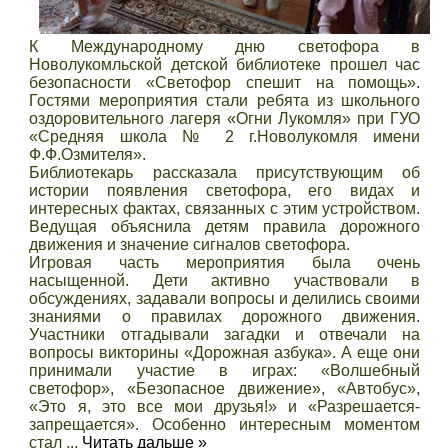
К Международному дню светофора в
Новолукомльской детской библиотеке прошел час
безопасности «Светофор спешит на помощь».
Гостями мероприятия стали ребята из школьного
оздоровительного лагеря «Огни Лукомля» при ГУО
«Средняя школа № 2 г.Новолукомля имени
Ф.Ф.Озмителя».
Библиотекарь рассказала присутствующим об
истории появления светофора, его видах и
интересных фактах, связанных с этим устройством.
Ведущая объяснила детям правила дорожного
движения и значение сигналов светофора.
Игровая часть мероприятия была очень
насыщенной. Дети активно участвовали в
обсуждениях, задавали вопросы и делились своими
знаниями о правилах дорожного движения.
Участники отгадывали загадки и отвечали на
вопросы викторины «Дорожная азбука». А еще они
принимали участие в играх: «Волшебный
светофор», «Безопасное движение», «Автобус»,
«Это я, это все мои друзья!» и «Разрешается-
запрещается». Особенно интересным моментом
стал
...
Читать дальше »