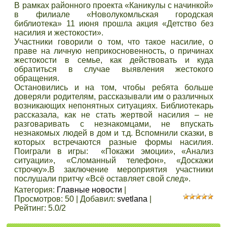
В рамках районного проекта «Каникулы с начинкой»
в филиале «Новолукомльская городская
библиотека» 11 июня прошла акция «Детство без
насилия и жестокости».
Участники говорили о том, что такое насилие, о
праве на личную неприкосновенность, о причинах
жестокости в семье, как действовать и куда
обратиться в случае выявления жестокого
обращения.
Остановились и на том, чтобы ребята больше
доверяли родителям, рассказывали им о различных
возникающих непонятных ситуациях. Библиотекарь
рассказала, как не стать жертвой насилия – не
разговаривать с незнакомцами, не впускать
незнакомых людей в дом и т.д. Вспомнили сказки, в
которых встречаются разные формы насилия.
Поиграли в игры: «Покажи эмоции», «Анализ
ситуации», «Сломанный телефон», «Доскажи
строчку».В заключение мероприятия участники
послушали притчу «Всё оставляет свой след».
Категория
:
Главные новости
|
Просмотров
:
50
|
Добавил
:
svetlana
|
Рейтинг
:
5.0
/
2