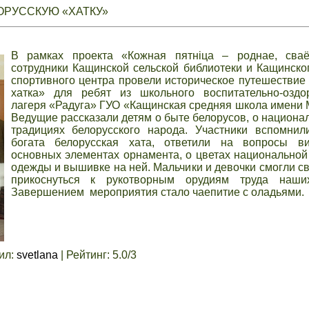
ОРУССКУЮ «ХАТКУ»
В рамках проекта «Кожная пятніца – роднае, сва
сотрудники Кащинской сельской библиотеки и Кащинског
спортивного центра провели историческое путешествие
хатка» для ребят из школьного воспитательно-оздор
лагеря «Радуга» ГУО «Кащинская средняя школа имени 
Ведущие рассказали детям о быте белорусов, о национал
традициях белорусского народа. Участники вспомнил
богата белорусская хата, ответили на вопросы в
основных элементах орнамента, о цветах национальной
одежды и вышивке на ней. Мальчики и девочки смогли с
прикоснуться к рукотворным орудиям труда наши
Завершением мероприятия стало чаепитие с оладьями.
ил
:
svetlana
|
Рейтинг
:
5.0
/
3