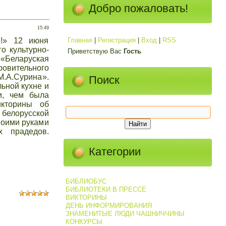
Добро пожаловать!
15:49
ё!» 12 июня
Главная
|
Регистрация
|
Вход
|
RSS
о культурно-
Приветствую Вас
Гость
 «Беларуская
овительного
М.А.Сурина».
Поиск
ьной кухне и
и, чем была
икторины об
 белорусской
воими руками
х прадедов.
Категории
БИБЛИОБУС
БИБЛИОТЕКИ В ПРЕССЕ
ВИКТОРИНЫ
ДЕНЬ ИНФОРМИРОВАНИЯ
ЗНАМЕНИТЫЕ ЛЮДИ ЧАШНИЧЧИНЫ
КОНКУРСЫ