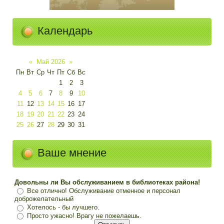
Календарь
«
Май 2026
»
Пн
Вт
Ср
Чт
Пт
Сб
Вс
1
2
3
4
5
6
7
8
9
10
11
12
13
14
15
16
17
18
19
20
21
22
23
24
25
26
27
28
29
30
31
Ваше мнение
Довольны ли Вы обслуживанием в библиотеках района!
Все отлично! Обслуживание отменное и персонал
доброжелательный
Хотелось - бы лучшего.
Просто ужасно! Врагу не пожелаешь.