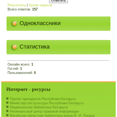
Результаты
|
Архив опросов
Всего ответов:
157
Одноклассники
Статистика
Онлайн всего:
1
Гостей:
1
Пользователей:
0
Интернет - ресурсы
Портал президента Республики Беларусь
Министерство культуры Республики Беларусь
Национальная библиотека Беларуси
Региональный центр правовой информации
Витебская областная библиотека имени В. И. Ленина