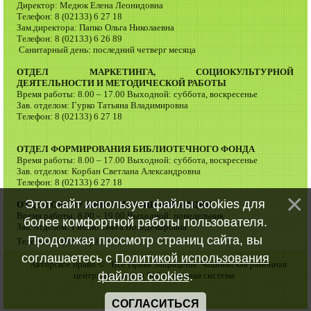
Директор: Медюк Елена Леонидовна
Телефон: 8 (02133) 6 27 18
Зам.директора: Папко Ольга Николаевна
Телефон: 8 (02133) 6 26 89
Санитарный день: последний четверг месяца
ОТДЕЛ МАРКЕТИНГА, СОЦИОКУЛЬТУРНОЙ
ДЕЯТЕЛЬНОСТИ И МЕТОДИЧЕСКОЙ РАБОТЫ
Время работы: 8.00 – 17.00 Выходной: суббота, воскресенье
Зав. отделом: Гурко Татьяна Владимировна
Телефон: 8 (02133) 6 27 18
ОТДЕЛ ФОРМИРОВАНИЯ БИБЛИОТЕЧНОГО ФОНДА
Время работы: 8.00 – 17.00 Выходной: суббота, воскресенье
Зав. отделом: Корбан Светлана Александровна
Телефон: 8 (02133) 6 27 18
Этот сайт использует файлы cookies для
ОТДЕЛ ОБСЛУЖИВАНИЯ И ИНФОРМАЦИИ
Время работы: 8.00 – 19.00 Выходной: понедельник
более комфортной работы пользователя.
Зав. отделом: Гинько Ольга Вольдемаровна
Продолжая просмотр страниц сайта, вы
Телефон: 8 (02133) 3 37 74
соглашаетесь с
Политикой использования
Авторское право © . Все Права Защищены. Чашникская районная
файлов cookies
.
централизованная библиотечная система
СОГЛАСИТЬСЯ
Хостинг от
uCoz