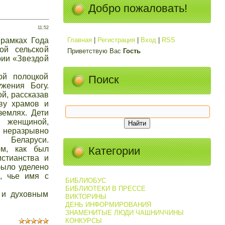
Добро пожаловать!
11:52
рамках Года
Главная
|
Регистрация
|
Вход
|
RSS
ой сельской
Приветствую Вас
Гость
рии «Звездой
ой полоцкой
Поиск
жения Богу.
й, рассказав
ву храмов и
землях. Дети
 женщиной,
 неразрывно
 Беларуси.
ом, как был
Категории
стианства и
было уделено
, чье имя с
БИБЛИОБУС
БИБЛИОТЕКИ В ПРЕССЕ
 и духовным
ВИКТОРИНЫ
ДЕНЬ ИНФОРМИРОВАНИЯ
ЗНАМЕНИТЫЕ ЛЮДИ ЧАШНИЧЧИНЫ
КОНКУРСЫ