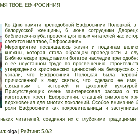
МЯ ТВОЁ, ЕВФРОСИНИЯ
Ко Дню памяти преподобной Евфросинии Полоцкой, в 
белорусской женщины, 6 июня сотрудники Дворецк
библиотеки-клуба провели для юных читателей час исто
светится имя твоё, Евфросиния».
Мероприятие посвящалось жизни и подвигам велик
княжны, которая стала образцом праведности и слу
Библиотекари представили богатое наследие преподобно
о её неустанном труде по просвещению, строительст
утверждению христианских ценностей на белорусских 
узнали, что Евфросиния Полоцкая была первой
причисленной к лику святых, что сделало её имя
связанным с историей и духовной культурой
Присутствующих очень заинтересовал рассказ о т
изготовлен крест Евфросинии, ставший символом хри
вдохновения для многих поколений. Особое внимание 
роли Евфросинии как покровительницы и заступницы
ьких читателей, соединяя их с глубокими традициями
ил
:
olga
|
Рейтинг
:
5.0
/
2