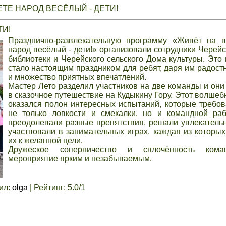
ТЕ НАРОД ВЕСЁЛЫЙ - ДЕТИ!
ТИ!
Празднично-развлекательную программу «Живёт на в
народ весёлый - дети!» организовали сотрудники Черейс
библиотеки и Черейского сельского Дома культуры. Это
стало настоящим праздником для ребят, даря им радос
и множество приятных впечатлений.
Мастер Лето разделил участников на две команды и они
в сказочное путешествие на Кудыкину Гору. Этот волше
оказался полон интересных испытаний, которые требов
не только ловкости и смекалки, но и командной раб
преодолевали разные препятствия, решали увлекатель
участвовали в занимательных играх, каждая из которы
их к желанной цели.
Дружеское соперничество и сплочённость кома
мероприятие ярким и незабываемым.
ил
:
olga
|
Рейтинг
:
5.0
/
1