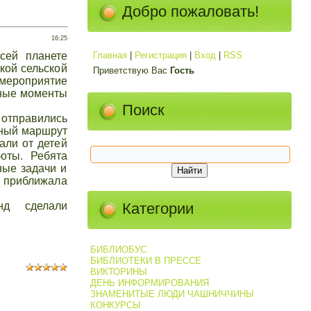
Добро пожаловать!
16:25
сей планете
Главная
|
Регистрация
|
Вход
|
RSS
кой сельской
Приветствую Вас
Гость
 мероприятие
тные моменты
Поиск
 отправились
бный маршрут
али от детей
оты. Ребята
ные задачи и
х приближала
нд сделали
Категории
БИБЛИОБУС
БИБЛИОТЕКИ В ПРЕССЕ
ВИКТОРИНЫ
ДЕНЬ ИНФОРМИРОВАНИЯ
ЗНАМЕНИТЫЕ ЛЮДИ ЧАШНИЧЧИНЫ
КОНКУРСЫ