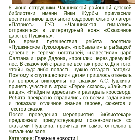
8 июня сотрудники Чашникской районной детской
библиотеки имени Янки Журбы пригласили
воспитанников школьного оздоровительного лагеря
«Патриот» ГУО «Чашникская гимназия»
отправиться в литературный вояж «Сказочное
царство Пушкина».
Во время путешествия ребята посетили
«Пушкинское Лукоморье», «побывали» в рыбацкой
деревне и тереме богатырей, «навестили» царя
Салтана и царя Дадона, «прошли» через дремучий
лес. В сказочной стране не всё так просто. Для того,
чтобы куда-либо попасть, нужно отгадать загадки.
Поэтому в «путешествии» детям пришлось отвечать
на вопросы викторины по сказкам А.С.Пушкина,
принять участие в играх: «Герои сказок», «Забытые
вещи», «Найдите адресата» и разгадать кроссворд.
Ребята прекрасно справились со всеми заданиями
и показали отличное знание героев, сюжетов и
текстов сказок.
После проведения мероприятия библиотекари
предложили присутствующим познакомиться со
сказками Пушкина, прочитав их самостоятельно в
читальном зале.
Категория
:
Главные новости
|