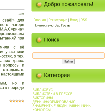
Добро пожаловать!
10:48
 сваё!», для
Главная
|
Регистрация
|
Вход
|
RSS
ьного лагеря
Приветствую Вас
Гость
М.А.Сурина»
ганизовала
пытанняў пра
Поиск
комила с её
ия участники
остях, о тех,
наших краях.
и вопросы и
 отгадывать
я настоящими
Категории
ьным, но и
са к природе
БИБЛИОБУС
БИБЛИОТЕКИ В ПРЕССЕ
ВИКТОРИНЫ
ДЕНЬ ИНФОРМИРОВАНИЯ
ЗНАМЕНИТЫЕ ЛЮДИ ЧАШНИЧЧИНЫ
КОНКУРСЫ