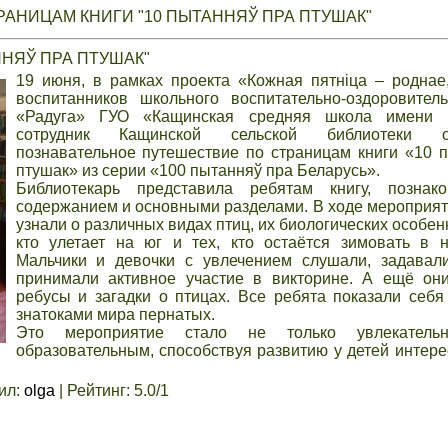
РАНИЦАМ КНИГИ "10 ПЫТАННЯЎ ПРА ПТУШАК"
НЯЎ ПРА ПТУШАК"
19 июня, в рамках проекта «Кожная пятніца – роднае,
воспитанников школьного воспитательно-оздоровител
«Радуга» ГУО «Кащинская средняя школа имени 
сотрудник Кащинской сельской библиотеки ор
познавательное путешествие по страницам книги «10 
птушак» из серии «100 пытанняў пра Беларусь».
Библиотекарь представила ребятам книгу, позна
содержанием и основными разделами. В ходе мероприят
узнали о различных видах птиц, их биологических особенн
кто улетает на юг и тех, кто остаётся зимовать в 
Мальчики и девочки с увлечением слушали, задавал
принимали активное участие в викторине. А ещё они
ребусы и загадки о птицах. Все ребята показали себ
знатоками мира пернатых.
Это мероприятие стало не только увлекател
образовательным, способствуя развитию у детей интере
ил
:
olga
|
Рейтинг
:
5.0
/
1