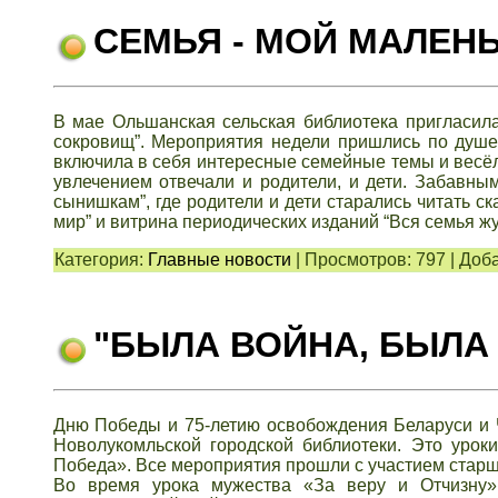
СЕМЬЯ - МОЙ МАЛЕН
В мае Ольшанская сельская библиотека пригласил
сокровищ”. Мероприятия недели пришлись по душе.
включила в себя интересные семейные темы и весёл
увлечением отвечали и родители, и дети. Забавны
сынишкам”, где родители и дети старались читать с
мир” и витрина периодических изданий “Вся семья жу
Категория:
Главные новости
|
Просмотров:
797
|
Доба
"БЫЛА ВОЙНА, БЫЛА
Дню Победы и 75-летию освобождения Беларуси и
Новолукомльской городской библиотеки. Это уро
Победа». Все мероприятия прошли с участием ста
Во время урока мужества «За веру и Отчизну»