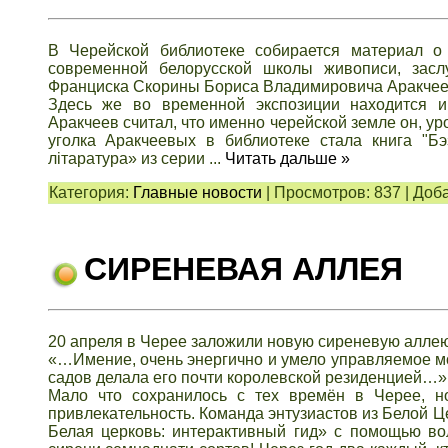
В Черейской библиотеке собирается материал о 
современной белорусской школы живописи, заслу
Франциска Скорины Бориса Владимировича Аракчее
Здесь же во временной экспозиции находится и
Аракчеев считал, что именно черейской земле он, 
уголка Аракчеевых в библиотеке стала книга "Б
літаратура» из серии
...
Читать дальше »
Категория:
Главные новости
|
Просмотров:
837
|
Доба
СИРЕНЕВАЯ АЛЛЕЯ
20 апреля в Черее заложили новую сиреневую аллею
«…Имение, очень энергично и умело управляемое м
садов делала его почти королевской резиденцией…»
Мало что сохранилось с тех времён в Черее, н
привлекательность. Команда энтузиастов из Белой 
Белая церковь: интерактивный гид» с помощью в