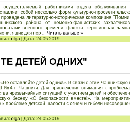
, осуществляемый работниками отдела обслуживания 
ставляет собой несколько форм культурно-просветительск
 проведена литературно-историческая композиция "Помни
шникского района от немецко-фашистских захватчико
спонатами военного времени: фляжка, керосиновая лампа
емени, ящик для пер
...
Читать дальше »
вил:
olga
|
Дата:
24.05.2019
ТЕ ДЕТЕЙ ОДНИХ"
 «Не оставляйте детей одних!». В связи с этим Чашникскую
Ш №4 г. Чашники. Для привлечения внимания к проблема
ства чрезвычайных ситуаций с участием детей и обеспече
ескую беседу «О безопасности вместе!». На мероприяти
 к проблеме детской шалости с огнем и гибели несоверше
вил:
olga
|
Дата:
24.05.2019