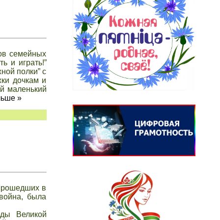
ов семейных
ь и играть!”
ной полки” с
жки дочкам и
ой маленький
льше »
прошедших в
война, была
оды Великой