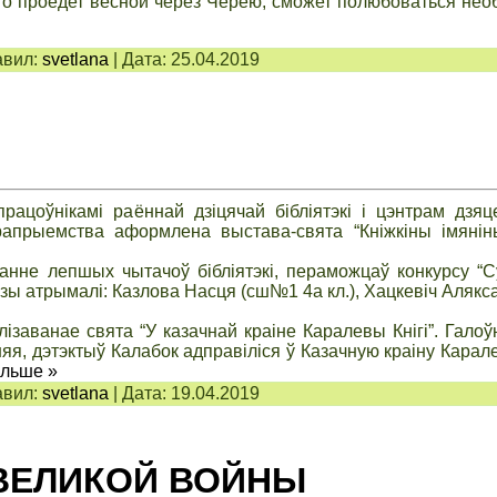
кто проедет весной через Черею, сможет полюбоваться не
вил:
svetlana
|
Дата:
25.04.2019
цоўнікамі раённай дзіцячай бібліятэкі і цэнтрам дзяц
ерапрыемства аформлена выстава-свята “Кніжкіны імянін
нне лепшых чытачоў бібліятэкі, пераможцаў конкурсу “
зы атрымалі: Казлова Насця (сш№1 4а кл.), Хацкевіч Аляк
ізаванае свята “У казачнай краіне Каралевы Кнігі”. Гало
яя, дэтэктыў Калабок адправіліся ў Казачную краіну Карале
альше »
вил:
svetlana
|
Дата:
19.04.2019
ВЕЛИКОЙ ВОЙНЫ