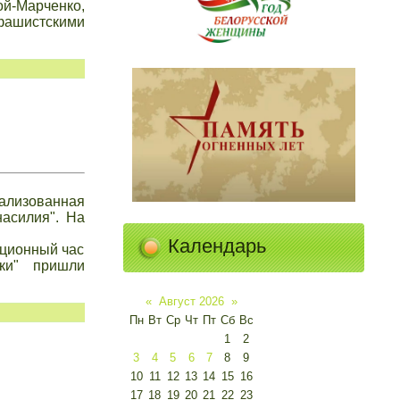
й-Марченко,
 фашистскими
ализованная
насилия". На
Календарь
ационный час
ики" пришли
«
Август 2026
»
Пн
Вт
Ср
Чт
Пт
Сб
Вс
1
2
3
4
5
6
7
8
9
10
11
12
13
14
15
16
17
18
19
20
21
22
23