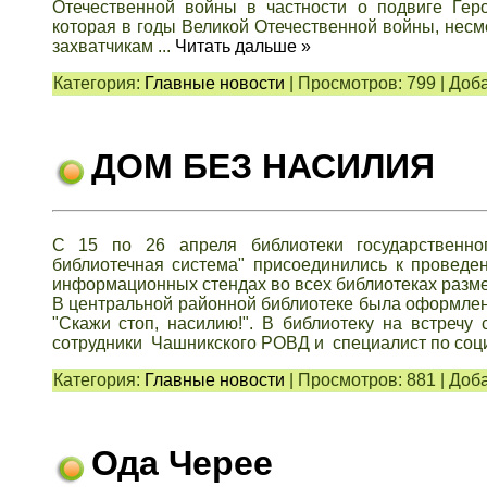
Отечественной войны в частности о подвиге Гер
которая в годы Великой Отечественной войны, нес
захватчикам
...
Читать дальше »
Категория:
Главные новости
|
Просмотров:
799
|
Доба
ДОМ БЕЗ НАСИЛИЯ
С 15 по 26 апреля библиотеки государственно
библиотечная система" присоединились к проведе
информационных стендах во всех библиотеках разм
В центральной районной библиотеке была оформлен
"Скажи стоп, насилию!". В библиотеку на встре
сотрудники Чашникского РОВД и специалист по со
Категория:
Главные новости
|
Просмотров:
881
|
Доба
Ода Черее