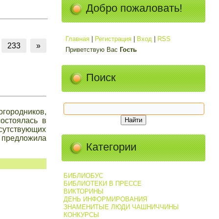
Добро пожаловать!
Главная
|
Регистрация
|
Вход
|
RSS
233
»
Приветствую Вас
Гость
Поиск
городников,
остоялась в
исутствующих
 предложила
Категории
БИБЛИОБУС
БИБЛИОТЕКИ В ПРЕССЕ
ВИКТОРИНЫ
ДЕНЬ ИНФОРМИРОВАНИЯ
ЗНАМЕНИТЫЕ ЛЮДИ ЧАШНИЧЧИНЫ
КОНКУРСЫ