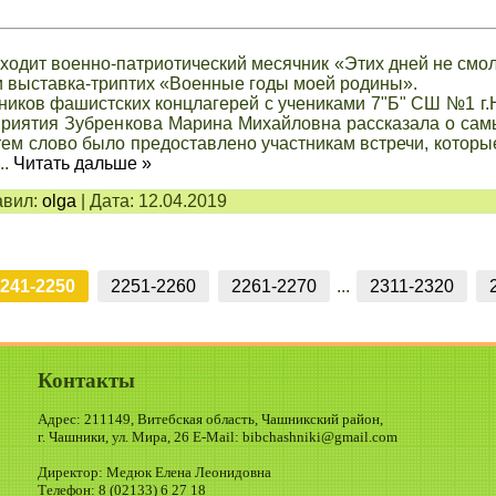
ходит военно-патриотический месячник «Этих дней не смол
и выставка-триптих «Военные годы моей родины».
зников фашистских концлагерей с учениками 7"Б" СШ №1 г
приятия Зубренкова Марина Михайловна рассказала о са
ем слово было предоставлено участникам встречи, которы
...
Читать дальше »
вил:
olga
|
Дата:
12.04.2019
241-2250
2251-2260
2261-2270
...
2311-2320
Контакты
Адрес: 211149, Витебская область, Чашникский район,
г. Чашники, ул. Мира, 26 E-Mail: bibchashniki@gmail.com
Директор: Медюк Елена Леонидовна
Телефон: 8 (02133) 6 27 18