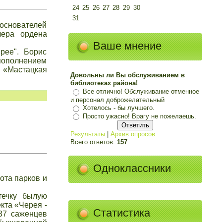
24
25
26
27
28
29
30
31
основателей
лера ордена
Ваше мнение
рее". Борис
 пополнением
 «Мастацкая
Довольны ли Вы обслуживанием в
библиотеках района!
Все отлично! Обслуживание отменное
и персонал доброжелательный
Хотелось - бы лучшего.
Просто ужасно! Врагу не пожелаешь.
Результаты
|
Архив опросов
Всего ответов:
157
Одноклассники
ота парков и
течку былую
кта «Черея -
Статистика
37 саженцев