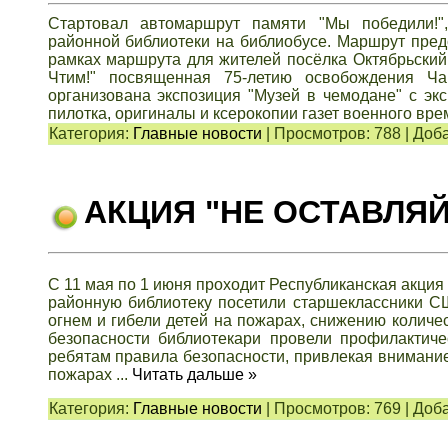
Стартовал автомаршрут памяти "Мы победили!"
районной библиотеки на библиобусе. Маршрут пред
рамках маршрута для жителей посёлка Октябрьский
Чтим!" посвященная 75-летию освобождения Ча
организована экспозиция "Музей в чемодане" с эк
пилотка, оригиналы и ксерокопии газет военного вр
Категория:
Главные новости
|
Просмотров:
788
|
Доба
АКЦИЯ "НЕ ОСТАВЛЯЙ
С 11 мая по 1 июня проходит Республиканская акция
районную библиотеку посетили старшеклассники С
огнем и гибели детей на пожарах, снижению количе
безопасности библиотекари провели профилактич
ребятам правила безопасности, привлекая внимание
пожарах
...
Читать дальше »
Категория:
Главные новости
|
Просмотров:
769
|
Доба