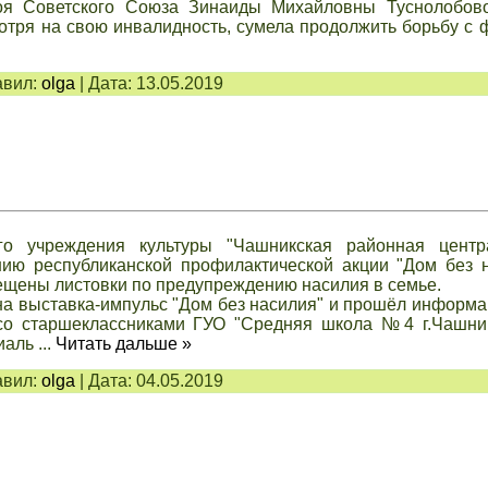
оя Советского Союза Зинаиды Михайловны Туснолобово
мотря на свою инвалидность, сумела продолжить борьбу с
вил:
olga
|
Дата:
13.05.2019
го учреждения культуры "Чашникская районная центр
нию республиканской профилактической акции "Дом без 
ещены листовки по предупреждению насилия в семье.
а выставка-импульс "Дом без насилия" и прошёл информ
чу со старшеклассниками ГУО "Средняя школа №4 г.Чашн
циаль
...
Читать дальше »
вил:
olga
|
Дата:
04.05.2019