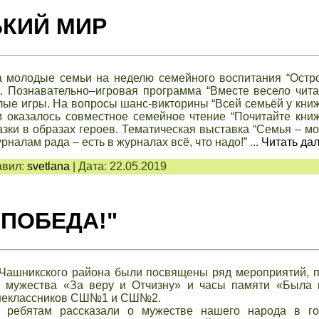
ЬКИЙ МИР
а молодые семьи на неделю семейного воспитания “Остр
 Познавательно–игровая программа “Вместе весело читат
ые игры. На вопросы шанс-викторины “Всей семьёй у книж
м оказалось совместное семейное чтение “Почитайте кни
казки в образах героев. Тематическая выставка “Семья – м
рналам рада – есть в журналах всё, что надо!”
...
Читать да
вил:
svetlana
|
Дата:
22.05.2019
 ПОБЕДА!"
 Чашникского района были посвящены ряд мероприятий, 
ки мужества «За веру и Отчизну» и часы памяти «Была 
ршеклассников СШ№1 и СШ№2.
 ребятам рассказали о мужестве нашего народа в г