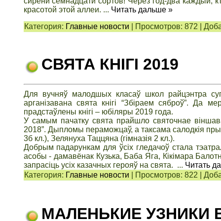
сирени семнадцати сортов! Через год-два каждый, 
красотой этой аллеи.
...
Читать дальше »
Категория:
Главные новости
|
Просмотров:
872
|
Доба
СВЯТА КНІГІ 2019
Для вучняў малодшых класаў школ райцэнтра супра
арганізавана свята кнігі “Збіраем сяброў”. Да м
прадстаўлены кнігі – юбіляры 2019 года.
У самым пачатку свята прайшло святочнае віншава
2018”. Дыпломы пераможцаў, а таксама салодкія пры
3б кл.), Зелянуха Таццяна (гімназія 2 кл.).
Добрым падарункам для ўсіх гледачоў стала тэатрал
асобы - дамавёнак Кузька, Баба Яга, Кікімара Балотн
запрасіць усіх казачных герояў на свята.
...
Читать д
Категория:
Главные новости
|
Просмотров:
822
|
Доба
МАЛЕНЬКИЕ УЗНИКИ 