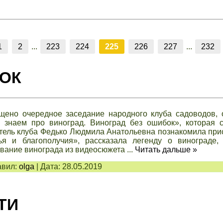
1
2
...
223
224
225
226
227
...
232
ОК
ено очередное заседание народного клуба садоводов, о
 знаем про виноград. Виноград без ошибок», которая с
итель клуба Федько Людмила Анатольевна познакомила пр
я и благополучия», рассказала легенду о винограде,
вание винограда из видеосюжета
...
Читать дальше »
вил:
olga
|
Дата:
28.05.2019
ТИ