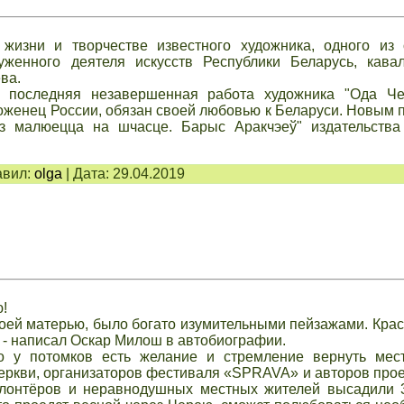
жизни и творчестве известного художника, одного из 
женного деятеля искусств Республики Беларусь, кава
ва.
 последняя незавершенная работа художника "Ода Че
уроженец России, обязан своей любовью к Беларуси. Новым
эз малюецца на шчасце. Барыс Аракчэеў" издательства
вил:
olga
|
Дата:
29.04.2019
!
оей матерью, было богато изумительными пейзажами. Крас
 - написал Оскар Милош в автобиографии.
о у потомков есть желание и стремление вернуть мес
Церкви, организаторов фестиваля «SPRAVA» и авторов прое
олонтёров и неравнодушных местных жителей высадили 