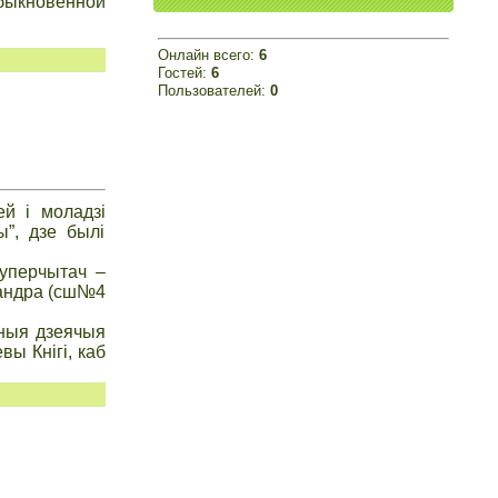
обыкновенной
Онлайн всего:
6
Гостей:
6
Пользователей:
0
ей і моладзі
ы”, дзе былі
Суперчытач –
сандра (сш№4
ўныя дзеячыя
вы Кнігі, каб