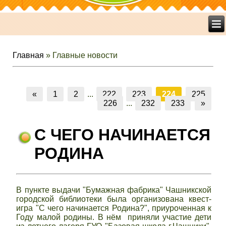
Главная
»
Главные новости
«
1
2
...
222
223
224
225
226
...
232
233
»
С ЧЕГО НАЧИНАЕТСЯ
РОДИНА
В пункте выдачи "Бумажная фабрика" Чашникской
городской библиотеки была организована квест-
игра "С чего начинается Родина?", приуроченная к
Году малой родины. В нём приняли участие дети