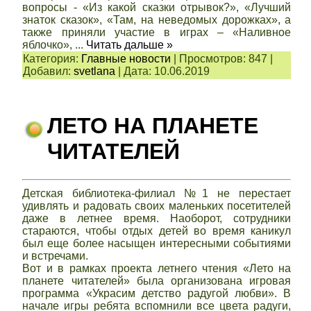
вопросы - «Из какой сказки отрывок?», «Лучший
знаток сказок», «Там, на неведомых дорожках», а
также приняли участие в играх – «Наливное
яблочко»,
...
Читать дальше »
Категория:
Главные новости
|
Просмотров:
847
|
Добавил:
svetlana
|
Дата:
10.06.2019
ЛЕТО НА ПЛАНЕТЕ
ЧИТАТЕЛЕЙ
Детская библиотека-филиал №1 не перестает
удивлять и радовать своих маленьких посетителей
даже в летнее время. Наоборот, сотрудники
стараются, чтобы отдых детей во время каникул
был еще более насыщен интересными событиями
и встречами.
Вот и в рамках проекта летнего чтения «Лето на
планете читателей» была организована игровая
программа «Украсим детство радугой любви». В
начале игры ребята вспомнили все цвета радуги,