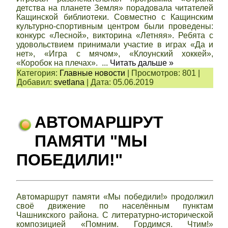
детства на планете Земля» порадовала читателей
Кащинской библиотеки. Совместно с Кащинским
культурно-спортивным центром были проведены:
конкурс «Лесной», викторина «Летняя». Ребята с
удовольствием принимали участие в играх «Да и
нет», «Игра с мячом», «Клоунский хоккей»,
«Коробок на плечах».
...
Читать дальше »
Категория:
Главные новости
|
Просмотров:
801
|
Добавил:
svetlana
|
Дата:
05.06.2019
АВТОМАРШРУТ
ПАМЯТИ "МЫ
ПОБЕДИЛИ!"
Автомаршрут памяти «Мы победили!» продолжил
своё движение по населённым пунктам
Чашникского района. С литературно-исторической
композицией «Помним. Гордимся. Чтим!»