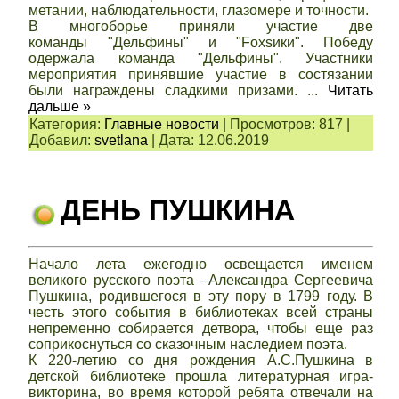
метании, наблюдательности, глазомере и точности.
В многоборье приняли участие две
команды "Дельфины" и "Foxsики". Победу
одержала команда "Дельфины". Участники
мероприятия принявшие участие в состязании
были награждены сладкими призами.
...
Читать
дальше »
Категория:
Главные новости
|
Просмотров:
817
|
Добавил:
svetlana
|
Дата:
12.06.2019
ДЕНЬ ПУШКИНА
Начало лета ежегодно освещается именем
великого русского поэта –Александра Сергеевича
Пушкина, родившегося в эту пору в 1799 году. В
честь этого события в библиотеках всей страны
непременно собирается детвора, чтобы еще раз
соприкоснуться со сказочным наследием поэта.
К 220-летию со дня рождения А.С.Пушкина в
детской библиотеке прошла литературная игра-
викторина, во время которой ребята отвечали на