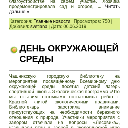
благоустройстве на своём участке. Хозяйка
продемонстрировала сад и огород,
...
Читать
дальше »
Категория:
Главные новости
|
Просмотров:
750
|
Добавил:
svetlana
|
Дата:
06.06.2019
ДЕНЬ ОКРУЖАЮЩЕЙ
СРЕДЫ
Чашникскую городскую библиотеку на
мероприятие, посвящённому Всемирному дню
окружающей среды, посетил детский лагерь
спортивной школы. Экологическая программа «Что
мы оставим потомкам» познакомила ребят с
Красной книгой, экологическими правилами.
Библиотекарь заострила внимание
присутствующих на необходимости бережного
отношения к природе. Участники мероприятия с
задором отвечали на вопросы «Лесовика»,
угадывали птиц и зверей в экологической игре