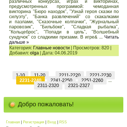
различных конкурсах, играх и викторинах,
предусмотренных программой: чемоданная
викторина "Бюро находок", "Узнай героя сказки по
силуэту", "Банка развлечений" со скакалками
и пазлами, "Сказочные колпачки", "Журнальный
паровозик", "Бильбоке", "Сладкая рыбалка",
"Кольцеброс", "Попади в цель", "Волшебный
сундучок" со сладкими призами. В игре&
...
Читать
дальше »
Категория:
Главные новости
|
Просмотров:
820
|
Добавил:
olga
|
Дата:
04.06.2019
1-10
11-20
...
2211-2220
2221-2230
2231-2240
2241-2250
2251-2260
...
2311-2320
2321-2327
Добро пожаловать!
Главная
|
Регистрация
|
Вход
|
RSS