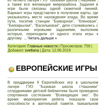
из летнего лагеря ГУО "Базовая школа г.Чашники",
а также все желающие микрорайона. Задания в
игре были связаны одной сюжетной линией.
Вариант игры представлен в получении карты, где
указывалось место нахождения клада. Во время
пути, посетив станции "Букварная", "Кленовая",
"Белокрылая", "Васильковая", дети сталкивались с
различными игровыми заданиями, выполнив
которые, переходили от одного этапа игры к
другому.
...
Читать дальше »
Категория:
Главные новости
|
Просмотров:
759
|
Добавил:
svetlana
|
Дата:
12.06.2019
ЕВРОПЕЙСКИЕ ИГРЫ
В преддверии II Европейских игр в школьном
лагере ГУО "Базовая школа г.Чашники"
сотрудниками детской библиотеки было проведено
спортивное состязание "Всевидящее око". Во
время мероприятия ребята показали свои
способности в зрительной памяти, прицельном