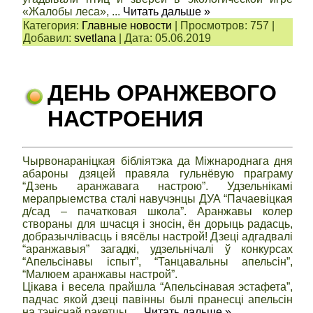
«Жалобы леса»,
...
Читать дальше »
Категория:
Главные новости
|
Просмотров:
757
|
Добавил:
svetlana
|
Дата:
05.06.2019
ДЕНЬ ОРАНЖЕВОГО
НАСТРОЕНИЯ
Чырвонараніцкая бібліятэка да Міжнароднага дня
абароны дзяцей правяла гульнёвую праграму
“Дзень аранжавага настрою”. Удзельнікамі
мерапрыемства сталі навучэнцы ДУА “Пачаевіцкая
д/сад – пачатковая школа”. Аранжавы колер
створаны для шчасця і зносін, ён дорыць радасць,
добразычлівасць і вясёлы настрой! Дзеці адгадвалі
“аранжавыя” загадкі, удзельнічалі ў конкурсах
“Апельсінавы іспыт”, “Танцавальны апельсін”,
“Малюем аранжавы настрой”.
Цікава і весела прайшла “Апельсінавая эстафета”,
падчас якой дзеці павінны былі пранесці апельсін
на тэніснай ракетцы.
...
Читать дальше »