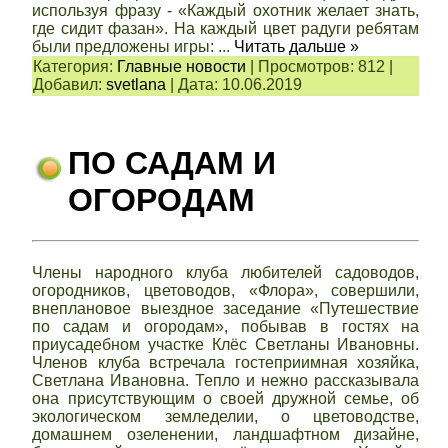
используя фразу - «Каждый охотник желает знать,
где сидит фазан». На каждый цвет радуги ребятам
были предложены игры:
...
Читать дальше »
Категория:
Главные новости
|
Просмотров:
812
|
Добавил:
svetlana
|
Дата:
10.06.2019
ПО САДАМ И
ОГОРОДАМ
Члены народного клуба любителей садоводов,
огородников, цветоводов, «Флора», совершили,
внеплановое выездное заседание «Путешествие
по садам и огородам», побывав в гостях на
приусадебном участке Клёс Светланы Ивановны.
Членов клуба встречала гостеприимная хозяйка,
Светлана Ивановна. Тепло и нежно рассказывала
она присутствующим о своей дружной семье, об
экологическом земледелии, о цветоводстве,
домашнем озеленении, ландшафтном дизайне,