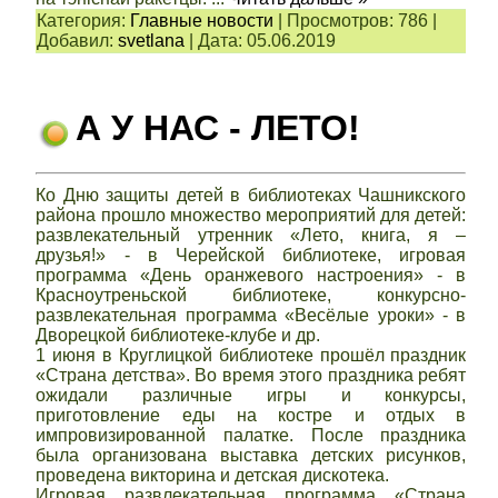
Категория:
Главные новости
|
Просмотров:
786
|
Добавил:
svetlana
|
Дата:
05.06.2019
А У НАС - ЛЕТО!
Ко Дню защиты детей в библиотеках Чашникского
района прошло множество мероприятий для детей:
развлекательный утренник «Лето, книга, я –
друзья!» - в Черейской библиотеке, игровая
программа «День оранжевого настроения» - в
Красноутреньской библиотеке, конкурсно-
развлекательная программа «Весёлые уроки» - в
Дворецкой библиотеке-клубе и др.
1 июня в Круглицкой библиотеке прошёл праздник
«Страна детства». Во время этого праздника ребят
ожидали различные игры и конкурсы,
приготовление еды на костре и отдых в
импровизированной палатке. После праздника
была организована выставка детских рисунков,
проведена викторина и детская дискотека.
Игровая развлекательная программа «Страна