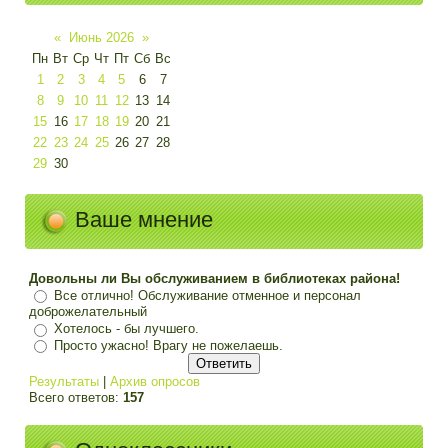
«
Июнь 2026
»
Пн
Вт
Ср
Чт
Пт
Сб
Вс
1
2
3
4
5
6
7
8
9
10
11
12
13
14
15
16
17
18
19
20
21
22
23
24
25
26
27
28
29
30
Ваше мнение
Довольны ли Вы обслуживанием в библиотеках района!
Все отлично! Обслуживание отменное и персонал
доброжелательный
Хотелось - бы лучшего.
Просто ужасно! Врагу не пожелаешь.
Результаты
|
Архив опросов
Всего ответов:
157