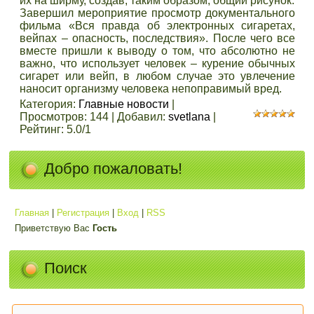
их на ширму, создав, таким образом, общий рисунок.
Завершил мероприятие просмотр документального
фильма «Вся правда об электронных сигаретах,
вейпах – опасность, последствия». После чего все
вместе пришли к выводу о том, что абсолютно не
важно, что использует человек – курение обычных
сигарет или вейп, в любом случае это увлечение
наносит организму человека непоправимый вред.
Категория
:
Главные новости
|
Просмотров
:
144
|
Добавил
:
svetlana
|
Рейтинг
:
5.0
/
1
Добро пожаловать!
Главная
|
Регистрация
|
Вход
|
RSS
Приветствую Вас
Гость
Поиск