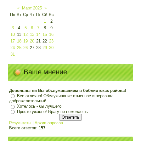
«
Март 2025
»
Пн
Вт
Ср
Чт
Пт
Сб
Вс
1
2
3
4
5
6
7
8
9
10
11
12
13
14
15
16
17
18
19
20
21
22
23
24
25
26
27
28
29
30
31
Ваше мнение
Довольны ли Вы обслуживанием в библиотеках района!
Все отлично! Обслуживание отменное и персонал
доброжелательный
Хотелось - бы лучшего.
Просто ужасно! Врагу не пожелаешь.
Результаты
|
Архив опросов
Всего ответов:
157