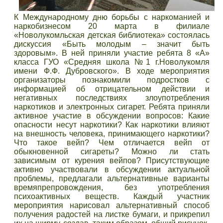
К Международному дню борьбы с наркоманией и
наркобизнесом 20 марта в филиале
«Новолукомльская детская библиотека» состоялась
дискуссия «Быть молодым – значит быть
здоровым». В ней приняли участие ребята 8 «А»
класса ГУО «Средняя школа №1 г.Новолукомля
имени Ф.Ф. Дубровского». В ходе мероприятия
организаторы познакомили подростков с
информацией об отрицательном действии и
негативных последствиях злоупотребления
наркотиков и электронных сигарет. Ребята приняли
активное участие в обсуждении вопросов: Какие
опасности несут наркотики? Как наркотики влияют
на внешность человека, принимающего наркотики?
Что такое вейп? Чем отличается вейп от
обыкновенной сигареты? Можно ли стать
зависимым от курения вейпов? Присутствующие
активно участвовали в обсуждении актуальной
проблемы, предлагали альтернативные варианты
времяпрепровождения, без употребления
психоактивных веществ. Каждый участник
мероприятия нарисовал альтернативный способ
получения радостей на листке бумаги, и прикрепил