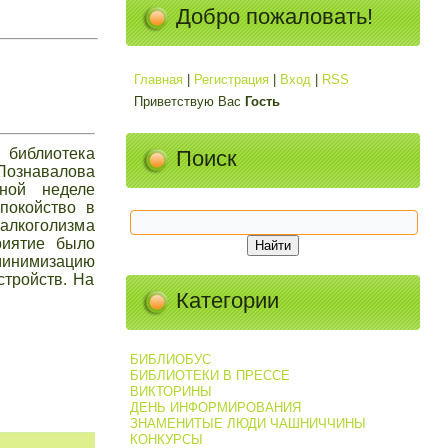
Добро пожаловать!
Главная
|
Регистрация
|
Вход
|
RSS
Приветствую Вас
Гость
 библиотека
Поиск
ознавалова
ной неделе
спокойство в
алкоголизма
риятие было
минимизацию
стройств. На
Категории
БИБЛИОБУС
БИБЛИОТЕКИ В ПРЕССЕ
ВИКТОРИНЫ
ДЕНЬ ИНФОРМИРОВАНИЯ
ЗНАМЕНИТЫЕ ЛЮДИ ЧАШНИЧЧИНЫ
КОНКУРСЫ