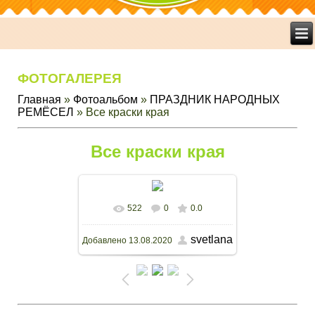
ФОТОГАЛЕРЕЯ
Главная
»
Фотоальбом
»
ПРАЗДНИК НАРОДНЫХ
РЕМЁСЕЛ
» Все краски края
Все краски края
522
0
0.0
В реальном размере
1000x667
svetlana
Добавлено
13.08.2020
/ 451.9Kb