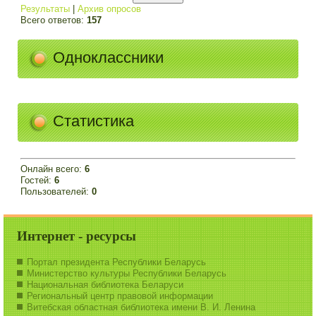
Результаты
|
Архив опросов
Всего ответов:
157
Одноклассники
Статистика
Онлайн всего:
6
Гостей:
6
Пользователей:
0
Интернет - ресурсы
Портал президента Республики Беларусь
Министерство культуры Республики Беларусь
Национальная библиотека Беларуси
Региональный центр правовой информации
Витебская областная библиотека имени В. И. Ленина