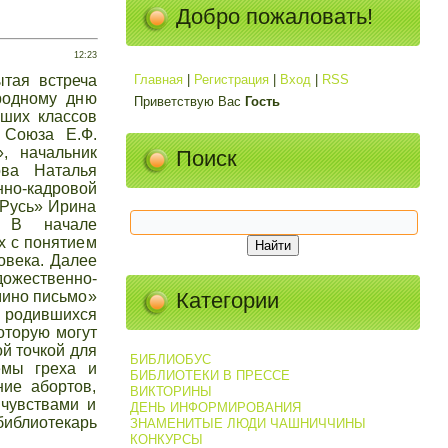
Добро пожаловать!
12:23
ытая встреча
Главная
|
Регистрация
|
Вход
|
RSS
родному дню
Приветствую Вас
Гость
рших классов
 Союза Е.Ф.
, начальник
Поиск
ва Наталья
но-кадровой
 Русь» Ирина
. В начале
х с понятием
овека. Далее
ожественно-
мино письмо»
Категории
е родившихся
оторую могут
ой точкой для
БИБЛИОБУС
емы греха и
БИБЛИОТЕКИ В ПРЕССЕ
ние абортов,
ВИКТОРИНЫ
 чувствами и
ДЕНЬ ИНФОРМИРОВАНИЯ
иблиотекарь
ЗНАМЕНИТЫЕ ЛЮДИ ЧАШНИЧЧИНЫ
КОНКУРСЫ