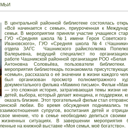
ЕМЬИ
В центральной районной библиотеке состоялась откр
«Всё начинается с семьи», приуроченная к Междуна
семьи. В мероприятии приняли участие учащиеся ста
ГУО «Средняя школа №1 имени Героя Советского
Ивановского», ГУО «Средняя школа №4 г.Чашники»
отдела ЗАГС Чашникского райисполкома Попелко
Валерьевна, ведущий специалист по организацион
работе Чашникской районной организации РОО «Белая
Антоновна Соловьёва, пользователи библиотеки
мероприятия библиотекарь познакомила присутствующи
«семья», рассказала о её значении в жизни каждого чел
был организован просмотр полнометражного худ
документального фильма «Мамино письмо». Фильм «Ма
— это сложная история, затрагивающая темы жизни н
детей, выбора, который делает женщина, и поддержки, к
оказать близкие. Этот трогательный фильм стал отправн
еринской любви. Во время обсуждения поднимались т
взаимоотношения супругов, воспитания детей и отрица
свое мнение, что в семье необходимо делиться своими
 жизненных ситуациях. В завершении мероприятия б
ленные на книжной выставке «Моя семья, моё богатство».