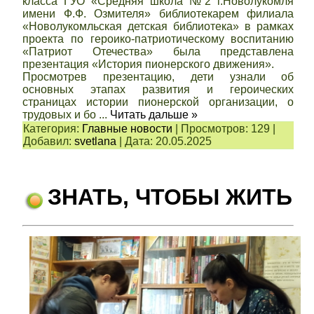
класса ГУО «Средняя школа №2 г.Новолукомля
имени Ф.Ф. Озмителя» библиотекарем филиала
«Новолукомльская детская библиотека» в рамках
проекта по героико-патриотическому воспитанию
«Патриот Отечества» была представлена
презентация «История пионерского движения».
Просмотрев презентацию, дети узнали об
основных этапах развития и героических
страницах истории пионерской организации, о
трудовых и бо
...
Читать дальше »
Категория:
Главные новости
|
Просмотров:
129
|
Добавил:
svetlana
|
Дата:
20.05.2025
ЗНАТЬ, ЧТОБЫ ЖИТЬ