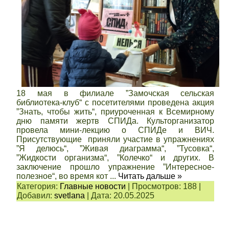
18 мая в филиале ”Замочская сельская
библиотека-клуб“ с посетителями проведена акция
”Знать, чтобы жить“, приуроченная к Всемирному
дню памяти жертв СПИДа. Культорганизатор
провела мини-лекцию о СПИДе и ВИЧ.
Присутствующие приняли участие в упражнениях
”Я делюсь“, ”Живая диаграмма“, ”Тусовка“,
”Жидкости организма“, ”Колечко“ и других. В
заключение прошло упражнение ”Интересное-
полезное“, во время кот
...
Читать дальше »
Категория:
Главные новости
|
Просмотров:
188
|
Добавил:
svetlana
|
Дата:
20.05.2025