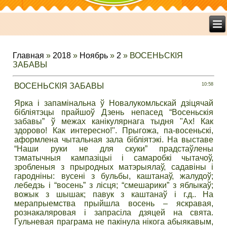
Главная
»
2018
»
Ноябрь
»
2
» ВОСЕНЬСКІЯ
ЗАБАВЫ
ВОСЕНЬСКІЯ ЗАБАВЫ
10:58
Ярка і запамінальна ў Новалукомльскай дзіцячай
бібліятэцы прайшоў Дзень непасед “Восеньскія
забавы” ў межах канікулярнага тыдня "Ах! Как
здорово! Как интересно!". Прыгожа, па-восеньскі,
аформлена чытальная зала бібліятэкі. На выставе
“Наши руки не для скуки” прадстаўлены
тэматычныя кампазіцыі і самаробкі чытачоў,
зробленыя з прыродных матэрыялаў, садавіны і
гародніны: вусені з бульбы, каштанаў, жалудоў;
лебедзь і “восень” з лісця; “смешарики” з яблыкаў;
вожык з шышак; павук з каштанаў і г.д.. На
мерапрыемства прыйшла восень – яскравая,
рознакаляровая і запрасіла дзяцей на свята.
Гульневая праграма не пакінула нікога абыякавым,