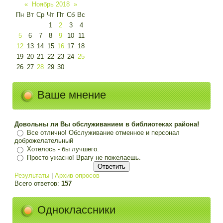
«
Ноябрь 2018
»
Пн
Вт
Ср
Чт
Пт
Сб
Вс
1
2
3
4
5
6
7
8
9
10
11
12
13
14
15
16
17
18
19
20
21
22
23
24
25
26
27
28
29
30
Ваше мнение
Довольны ли Вы обслуживанием в библиотеках района!
Все отлично! Обслуживание отменное и персонал
доброжелательный
Хотелось - бы лучшего.
Просто ужасно! Врагу не пожелаешь.
Результаты
|
Архив опросов
Всего ответов:
157
Одноклассники