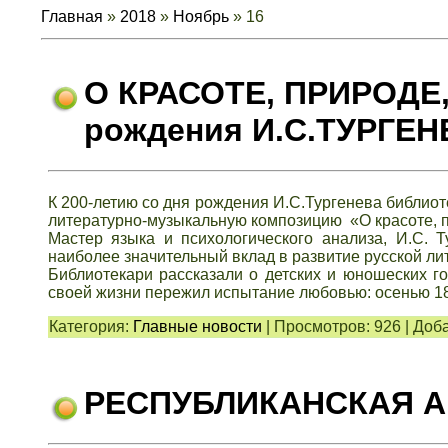
Главная
»
2018
»
Ноябрь
»
16
О КРАСОТЕ, ПРИРОДЕ, 
рождения И.С.ТУРГЕН
К 200-летию со дня рождения И.С.Тургенева библио
литературно-музыкальную композицию «О красоте, п
Мастер языка и психологического анализа, И.С. Т
наиболее значительный вклад в развитие русской ли
Библиотекари рассказали о детских и юношеских г
своей жизни пережил испытание любовью: осенью 1
Категория:
Главные новости
|
Просмотров:
926
|
Доба
РЕСПУБЛИКАНСКАЯ А