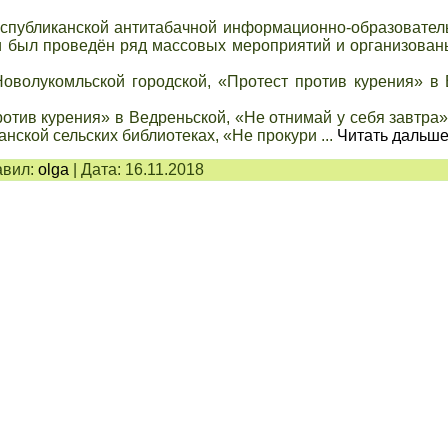
еспубликанской антитабачной информационно-образовател
ции был проведён ряд массовых мероприятий и организова
оволукомльской городской, «Протест против курения» в
тив курения» в Ведреньской, «Не отнимай у себя завтра»
анской сельских библиотеках, «Не прокури
...
Читать дальше
вил:
olga
|
Дата:
16.11.2018