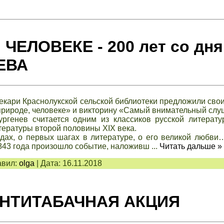
ЧЕЛОВЕКЕ - 200 лет со дня
ЕВА
текари Краснолукской сельской библиотеки предложили сво
рироде, человеке» и викторину «Самый внимательный слу
ургенев считается одним из классиков русской литерат
тературы второй половины XIX века.
одах, о первых шагах в литературе, о его великой любви
843 года произошло событие, наложивш
...
Читать дальше »
вил:
olga
|
Дата:
16.11.2018
НТИТАБАЧНАЯ АКЦИЯ