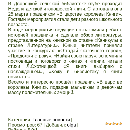
В Дворецкой сельской библиотеке-клубе проходит
Неделя детской и юношеской книги. Стартовала она
25 марта праздником «В царстве королевы Книги».
Гостями мероприятия стали дети разного школьного
возраста.
В ходе мероприятия ведущие познакомили ребят с
историей праздника и сделали обзор литературы,
представленной на книжной выставке «Каникулы в
стране Литературии». Юные читатели приняли
участие в конкурсах: «Отгадай сказочного героя»,
«Продолжи строку», «Найди свою пару», вспомнили
пословицы и поговорки о книгах и чтении, читали
стихи Л.Охотницкой: «Я книги выбираю с
наслажденьем», «Хожу в библиотеку я книги
почитать».
Весело и интересно прошёл праздник «В царстве
королевы Книги», подарив мальчикам и девочкам
массу положительных эмоций.
Категория
:
Главные новости
|
Просмотров
:
67
|
Добавил
:
olga
|