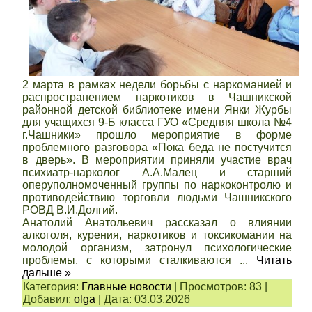
2 марта в рамках недели борьбы с наркоманией и
распространением наркотиков в Чашникской
районной детской библиотеке имени Янки Журбы
для учащихся 9-Б класса ГУО «Средняя школа №4
г.Чашники» прошло мероприятие в форме
проблемного разговора «Пока беда не постучится
в дверь». В мероприятии приняли участие врач
психиатр-нарколог А.А.Малец и старший
оперуполномоченный группы по наркоконтролю и
противодействию торговли людьми Чашникского
РОВД В.И.Долгий.
Анатолий Анатольевич рассказал о влиянии
алкоголя, курения, наркотиков и токсикомании на
молодой организм, затронул психологические
проблемы, с которыми сталкиваются
...
Читать
дальше »
Категория:
Главные новости
|
Просмотров:
83
|
Добавил:
olga
|
Дата:
03.03.2026