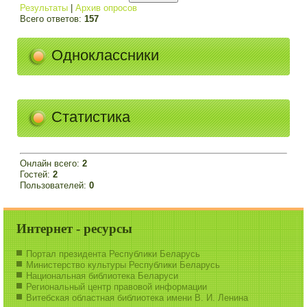
Результаты
|
Архив опросов
Всего ответов:
157
Одноклассники
Статистика
Онлайн всего:
2
Гостей:
2
Пользователей:
0
Интернет - ресурсы
Портал президента Республики Беларусь
Министерство культуры Республики Беларусь
Национальная библиотека Беларуси
Региональный центр правовой информации
Витебская областная библиотека имени В. И. Ленина