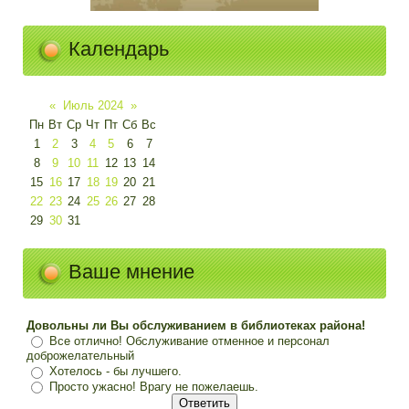
Календарь
«
Июль 2024
»
Пн
Вт
Ср
Чт
Пт
Сб
Вс
1
2
3
4
5
6
7
8
9
10
11
12
13
14
15
16
17
18
19
20
21
22
23
24
25
26
27
28
29
30
31
Ваше мнение
Довольны ли Вы обслуживанием в библиотеках района!
Все отлично! Обслуживание отменное и персонал
доброжелательный
Хотелось - бы лучшего.
Просто ужасно! Врагу не пожелаешь.