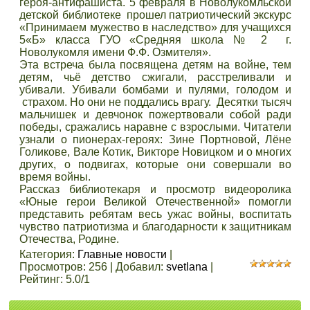
героя-антифашиста. 5 февраля в Новолукомльской
детской библиотеке прошел патриотический экскурс
«Принимаем мужество в наследство» для учащихся
5«Б» класса ГУО «Средняя школа № 2 г.
Новолукомля имени Ф.Ф. Озмителя».
Эта встреча была посвящена детям на войне, тем
детям, чьё детство сжигали, расстреливали и
убивали. Убивали бомбами и пулями, голодом и
страхом. Но они не поддались врагу. Десятки тысяч
мальчишек и девчонок пожертвовали собой ради
победы, сражались наравне с взрослыми. Читатели
узнали о пионерах-героях: Зине Портновой, Лёне
Голикове, Вале Котик, Викторе Новицком и о многих
других, о подвигах, которые они совершали во
время войны.
Рассказ библиотекаря и просмотр видеоролика
«Юные герои Великой Отечественной» помогли
представить ребятам весь ужас войны, воспитать
чувство патриотизма и благодарности к защитникам
Отечества, Родине.
Категория
:
Главные новости
|
Просмотров
:
256
|
Добавил
:
svetlana
|
Рейтинг
:
5.0
/
1