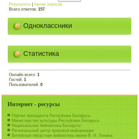
Результаты
|
Архив опросов
Всего ответов:
157
Одноклассники
Статистика
Онлайн всего:
1
Гостей:
1
Пользователей:
0
Интернет - ресурсы
Портал президента Республики Беларусь
Министерство культуры Республики Беларусь
Национальная библиотека Беларуси
Региональный центр правовой информации
Витебская областная библиотека имени В. И. Ленина