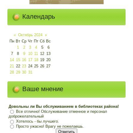
Календарь
«
Октябрь 2024
»
Пн
Вт
Ср
Чт
Пт
Сб
Вс
1
2
3
4
5
6
7
8
9
10
11
12
13
14
15
16
17
18
19
20
21
22
23
24
25
26
27
28
29
30
31
Ваше мнение
Довольны ли Вы обслуживанием в библиотеках района!
Все отлично! Обслуживание отменное и персонал
доброжелательный
Хотелось - бы лучшего.
Просто ужасно! Врагу не пожелаешь.