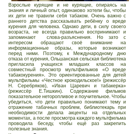
Взрослые курящие и не курящие, опираясь на
знания и личный опыт, одинаково хотели бы, чтобы
их дети не травили себя табаком. Очень важно с
раннего детства рассказывать ребёнку о вреде
курения для человека. Однако дети, в силу своего
возраста, не всегда правильно воспринимают и
запоминают слова-разъяснения. Но зато с
интересом обращают своё внимание на
информационные образы, которые возникают
перед ними. Поэтому, к Международному дню
отказа от курения, Ольшанская сельская библиотека
пригласила учащихся младших классов на
совместный просмотр мультфильмов «О вреде
табакокурения». Это ориентированные для детей
мультфильмы «Честное крокодильское!» (режиссёр
Н. Серебряков), «Иван Царевич и табакерка»
(режиссёр Е.Тишкин). Содержание фильмов
показательное неторопливое и поучительное. Чтобы
убедиться, что дети правильно понимают тему и
отражение табачных проблем, библиотекарь при
необходимости делала акценты на отдельных
моментах, а после просмотра каждого мультфильма
проводила беседу, чтобы ещё раз закрепить
полезные знания.