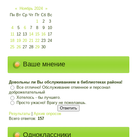
«
Ноябрь 2024
»
Пн
Вт
Ср
Чт
Пт
Сб
Вс
1
2
3
4
5
6
7
8
9
10
11
12
13
14
15
16
17
18
19
20
21
22
23
24
25
26
27
28
29
30
Ваше мнение
Довольны ли Вы обслуживанием в библиотеках района!
Все отлично! Обслуживание отменное и персонал
доброжелательный
Хотелось - бы лучшего.
Просто ужасно! Врагу не пожелаешь.
Результаты
|
Архив опросов
Всего ответов:
157
Одноклассники