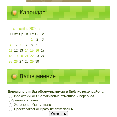
Календарь
«
Ноябрь 2024
»
Пн
Вт
Ср
Чт
Пт
Сб
Вс
1
2
3
4
5
6
7
8
9
10
11
12
13
14
15
16
17
18
19
20
21
22
23
24
25
26
27
28
29
30
Ваше мнение
Довольны ли Вы обслуживанием в библиотеках района!
Все отлично! Обслуживание отменное и персонал
доброжелательный
Хотелось - бы лучшего.
Просто ужасно! Врагу не пожелаешь.