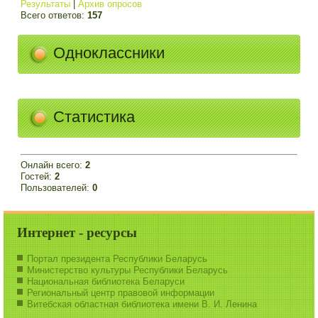
Результаты
|
Архив опросов
Всего ответов:
157
Одноклассники
Статистика
Онлайн всего:
2
Гостей:
2
Пользователей:
0
Интернет - ресурсы
Портал президента Республики Беларусь
Министерство культуры Республики Беларусь
Национальная библиотека Беларуси
Региональный центр правовой информации
Витебская областная библиотека имени В. И. Ленина