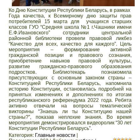
Ко Дню Конституции Республики Беларусь, в рамках
Года качества, к Всемирному дню защиты прав
потребителей 15 марта для учащихся старших
классов ГУО “Средняя школа №1 г.Чашники имени
Е.Ф.Ивановского” сотрудники центральной
районной библиотеки провели правовой ликбез
“Качество для всех, качество для каждого”. Цель
мероприятия – формирование активной
гражданской позиции и правового сознания,
приобретение навыков правовой культуры,
развитие гражданско-правового образования
подростков. Библиотекарь познакомила
присутствующих с основным законом страны –
Конституцией Республики Беларусь, напомнила
историю Конституции, остановилась подробней на
принятых изменениях и дополнениях по итогам
республиканского референдума 2022 года. Ребята
активно отвечали на вопросы тематической
викторины “Знаешь ли ты Конституцию нашей
страны?”, показав неплохие знания. Во время
мероприятия демонстрировался видеоролик “30 лет
Конституции Республики Беларусь”.
Категория
:
Главные новости
|