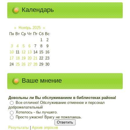
Календарь
«
Ноябрь 2025
»
Пн
Вт
Ср
Чт
Пт
Сб
Вс
1
2
3
4
5
6
7
8
9
10
11
12
13
14
15
16
17
18
19
20
21
22
23
24
25
26
27
28
29
30
Ваше мнение
Довольны ли Вы обслуживанием в библиотеках района!
Все отлично! Обслуживание отменное и персонал
доброжелательный
Хотелось - бы лучшего.
Просто ужасно! Врагу не пожелаешь.
Результаты
|
Архив опросов