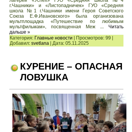
лагерей «Успех» ГУО «Средняя школа №4
г.Чашники» и «Листопадничек» ГУО «Средняя
школа №1 г.Чашники имени Героя Советского
Союза Е.Ф.Ивановского» была организована
мультплощадка «Путешествие по любимым
мультфильмам», посвященная Меж
...
Читать
дальше »
Категория:
Главные новости
|
Просмотров:
99
|
Добавил:
svetlana
|
Дата:
05.11.2025
КУРЕНИЕ – ОПАСНАЯ
ЛОВУШКА