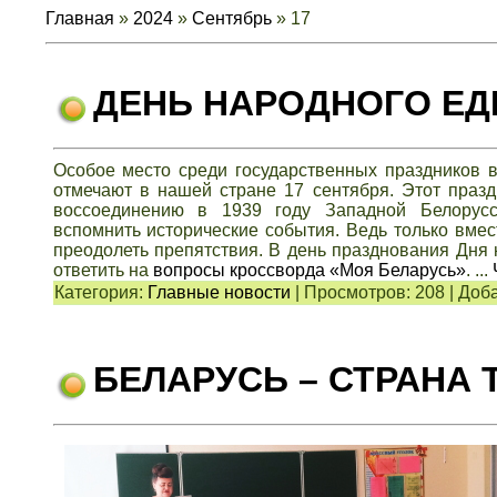
Главная
»
2024
»
Сентябрь
»
17
ДЕНЬ НАРОДНОГО ЕД
Особое место среди государственных праздников в
отмечают в нашей
стране 17 сентября. Этот пра
воссоединению в 1939 году Западной Белору
вспомнить
исторические события. Ведь только вмес
преодолеть препятствия. В день
празднования Дня 
ответить на
вопросы кроссворда «Моя Беларусь»
.
...
Категория:
Главные новости
|
Просмотров:
208
|
Доба
БЕЛАРУСЬ – СТРАНА