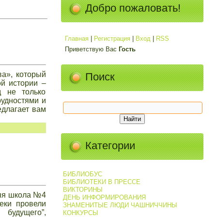
Добро пожаловать!
Главная
|
Регистрация
|
Вход
|
RSS
Приветствую Вас
Гость
ва», который
Поиск
ой истории –
д не только
рудностями и
едлагает вам
Категории
БИБЛИОБУС
БИБЛИОТЕКИ В ПРЕССЕ
ВИКТОРИНЫ
няя школа №4
ДЕНЬ ИНФОРМИРОВАНИЯ
теки провели
ЗНАМЕНИТЫЕ ЛЮДИ ЧАШНИЧЧИНЫ
будущего”,
КОНКУРСЫ