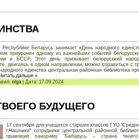
ИНСТВА
 Республике Беларусь занимает «День народного единст
здник приурочен одному из важнейших событий
белору
сск
ссии и
БССР. Этот день призывает белорусский наро
те, двигаясь в одном направлении,
можно справиться с т
народного единства центральная районная библиотека пр
Читать дальше »
вил:
olga
|
Дата:
17.09.2024
 ТВОЕГО БУДУЩЕГО
17 сентября для учащихся старших классов ГУО ”Сред
г.Чашники” сотрудники центральной районной библио
правовую панораму “Беларусь – страна твоего 