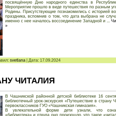
посвящённую Дню народного единства в Республик
Мероприятие прошло в виде путешествия по разным у
Родины. Присутствующие познакомились с историей в
праздника, вспомнив о том, что дата выбрана не случа
именно с нее началось воссоединение Западной и
...
Чи
»
вил:
svetlana
|
Дата:
17.09.2024
АНУ ЧИТАЛИЯ
В Чашникской районной детской библиотеке 16 сент
библиотечный урок-экскурсия «Путешествие в страну 
первоклассников ГУО «Чашникская гимназия».
В увлекательной форме дети узнали, что озна
«библиотека» и откуда оно произошло, что такое «чита