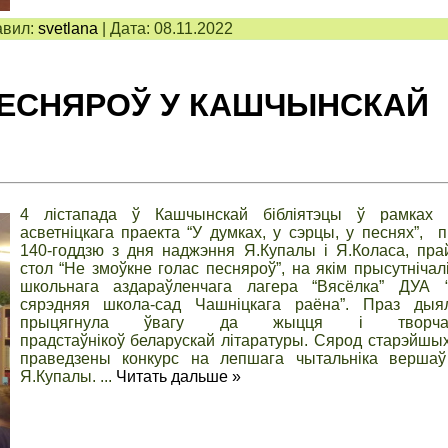
вил:
svetlana
|
Дата:
08.11.2022
ПЕСНЯРОЎ У КАШЧЫНСКАЙ
4 лістапада ў Кашчынскай бібліятэцы ў рамках л
асветніцкага праекта “У думках, у сэрцы, у песнях”, 
140-годдзю з дня наджэння Я.Купалы і Я.Коласа, пр
стол “Не змоўкне голас песняроў”, на якім прысутніча
школьнага аздараўленчага лагера “Вясёлка” ДУА 
сярэдняя школа-сад Чашніцкага раёна”. Праз дыя
прыцягнула ўвагу да жыцця і творчас
прадстаўнікоў беларускай літаратуры. Сярод старэйшы
праведзены конкурс на лепшага чытальніка вершаў
Я.Купалы.
...
Читать дальше »