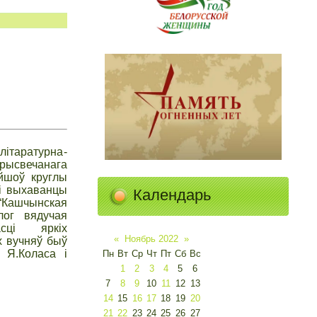
ітаратурна-
прысвечанага
айшоў круглы
лі выхаванцы
Календарь
“Кашчынская
лог вядучая
ці яркіх
«
Ноябрь 2022
»
х вучняў быў
 Я.Коласа і
Пн
Вт
Ср
Чт
Пт
Сб
Вс
1
2
3
4
5
6
7
8
9
10
11
12
13
14
15
16
17
18
19
20
21
22
23
24
25
26
27