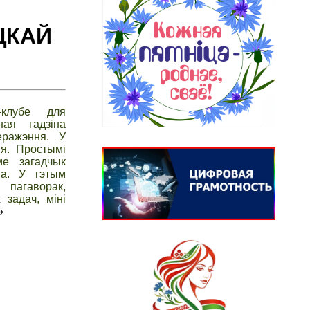
ЦКАЙ
-клубе для
ная гадзіна
еражэння. У
ыя. Простымі
ме загадчык
ва. У гэтым
пагаворак,
 задач, міні
»