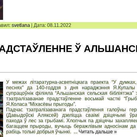
вил:
svetlana
|
Дата:
08.11.2022
РАДСТАЎЛЕННЕ Ў АЛЬШАНС
У межах літаратурна-асветніцкага праекта “У думках
песнях” да 140-годдзя з дня нараджэння Я.Купалы 
супрацоўнік філіяла “Альшанская сельская бібліятэка” 
тэатралізаванае прадстаўленне восьмай часткі “Гры
Я.Коласа “Міхасёвы прыгоды”.
Падчас тэатралізаванага прадстаўлення галоўны гер
(Давыдоўскі Аляксей) дзеліцца сваімі дзіцячымі ўр
пахода ў лес за грыбамі. Хлопчык па дзіцячы захапляец
багаццем прыроды, вучыць беражлівым адносінам да 
рабіць толькі добрыя ўчынкі.
...
Читать дальше »