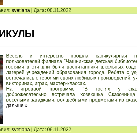
вил:
svetlana
|
Дата:
08.11.2022
ИКУЛЫ
Весело и интересно прошла каникулярная н
пользователей филиала "Чашникская детская библиоте
гостями в эти дни были воспитанники школьных оздо
лагерей учреждений образования города. Ребята с у
встречались с героями своих любимых произведений, у
викторинах, играх, мастер-классах.
На игроваой программе "В гостях у сказ
доброжелательно встречала хозяюшка Сказочница
весёлыми загадками, волшебными предметами из сказ
дальше »
вил:
svetlana
|
Дата:
08.11.2022