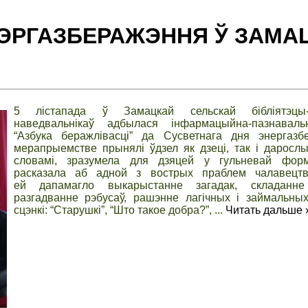
ЭРГАЗБЕРАЖЭННЯ Ў ЗАМА
5 лістапада ў Замацкай сельскай бібліятэцы
наведвальнікаў адбылася інфармацыйна-пазнаваль
“Азбука беражлівасці” да Сусветнага дня энергазб
мерапрыемстве прынялі ўдзел як дзеці, так і даросл
словамі, зразумела для дзяцей у гульневай фор
расказала аб адной з вострых праблем чалавецт
ей дапамагло выкарыстанне загадак, складанне 
разгадванне рэбусаў, рашэнне лагічных і займальных
сцэнкі: “Старушкі”, “Што такое добра?”,
...
Читать дальше 