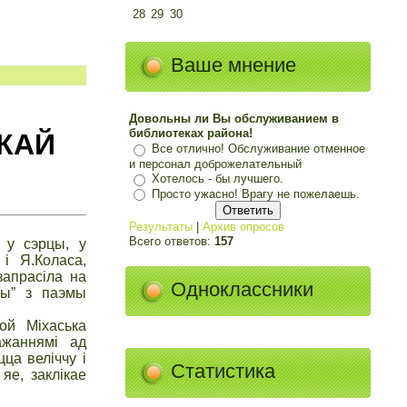
28
29
30
Ваше мнение
Довольны ли Вы обслуживанием в
библиотеках района!
КАЙ
Все отлично! Обслуживание отменное
и персонал доброжелательный
Хотелось - бы лучшего.
Просто ужасно! Врагу не пожелаешь.
Результаты
|
Архив опросов
Всего ответов:
157
, у сэрцы, у
і Я.Коласа,
запрасіла на
Одноклассники
бы” з паэмы
ой Міхаська
ажаннямі ад
ца веліччу і
Статистика
яе, заклікае