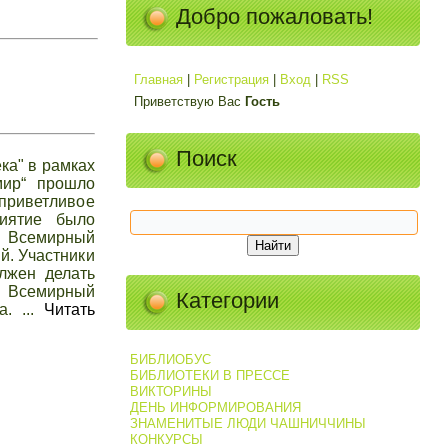
Добро пожаловать!
Главная
|
Регистрация
|
Вход
|
RSS
Приветствую Вас
Гость
Поиск
ка" в рамках
мир“ прошло
приветливое
риятие было
- Всемирный
й. Участники
лжен делать
 Всемирный
Категории
ца.
...
Читать
БИБЛИОБУС
БИБЛИОТЕКИ В ПРЕССЕ
ВИКТОРИНЫ
ДЕНЬ ИНФОРМИРОВАНИЯ
ЗНАМЕНИТЫЕ ЛЮДИ ЧАШНИЧЧИНЫ
КОНКУРСЫ