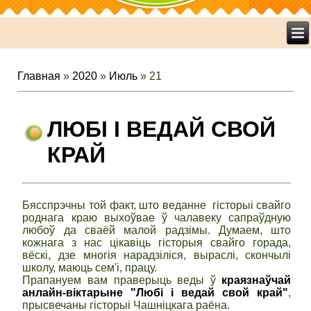
Главная
»
2020
»
Июль
»
21
ЛЮБІ І ВЕДАЙ СВОЙ
КРАЙ
Бясспрэчны той факт, што веданне гісторыі свайго
роднага краю выхоўвае ў чалавеку сапраўдную
любоў да сваёй малой радзімы. Думаем, што
кожнага з нас цікавіць гісторыя свайго горада,
вёскі, дзе многія нарадзіліся, выраслі, скончылі
школу, маюць сем'і, працу.
Прапануем вам праверыць веды ў
краязнаўчай
анлайн-віктарыне "Любі і ведай свой край"
,
прысвечаны гісторыі Чашніцкага раёна.