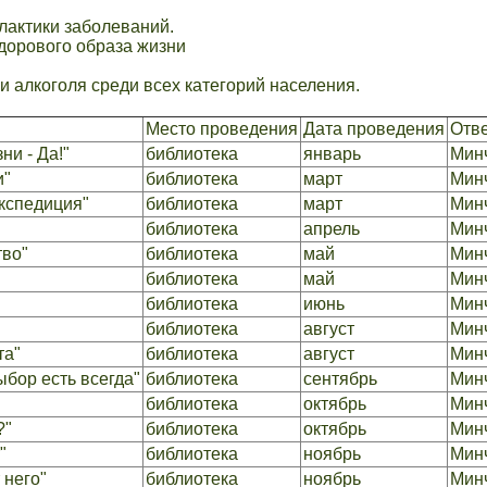
лактики заболеваний.
здорового образа жизни
и алкоголя среди всех категорий населения.
Место проведения
Дата проведения
Отв
и - Да!"
библиотека
январь
Минч
котики"
библиотека
март
Минч
кспедиция"
библиотека
март
Минч
библиотека
апрель
Минч
тво"
библиотека
май
Минч
библиотека
май
Минч
библиотека
июнь
Минч
библиотека
август
Минч
та"
библиотека
август
Минч
бор есть всегда"
библиотека
сентябрь
Минч
библиотека
октябрь
Минч
?"
библиотека
октябрь
Минч
"
библиотека
ноябрь
Минч
 него"
библиотека
ноябрь
Минч