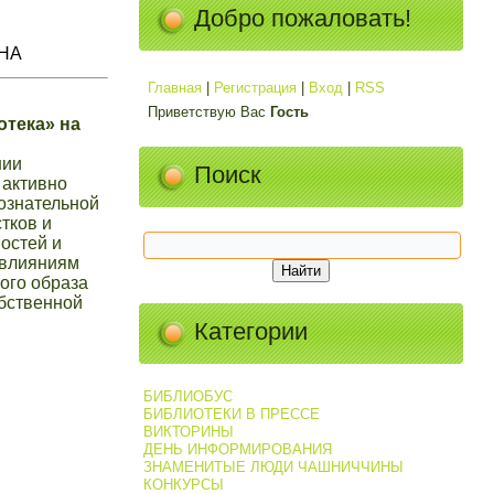
Добро пожаловать!
НА
Главная
|
Регистрация
|
Вход
|
RSS
Приветствую Вас
Гость
тека» на
нии
Поиск
 активно
ознательной
тков и
остей и
 влияниям
ого образа
обственной
Категории
БИБЛИОБУС
БИБЛИОТЕКИ В ПРЕССЕ
ВИКТОРИНЫ
ДЕНЬ ИНФОРМИРОВАНИЯ
ЗНАМЕНИТЫЕ ЛЮДИ ЧАШНИЧЧИНЫ
КОНКУРСЫ