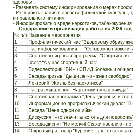
здоровья.
- Развивать систему информирования о мерах профи
- Расширить знания в области физической культуры, 
и правильного питания.
- Информировать о вреде наркотиков, табакокурения 
Содержание и организация работы на 2026 год
№ п/п
Название мероприятия
1
Профилактический час "Здоровому образу жизн
2
Час информирования "Осторожно нар
3
Спортивно-игровая программа "Спортивная э
4
Квест “А у нас спортивный час”
5
Видеолекторий "ВИЧ / СПИД болезнь и общес
6
Беседа-призыв "Дыши легко - живи свободно"
7
Лекторий "Жизнь без наркотиков"
8
Час размышления "Наркотики-путь в никуда"
9
Спортивная программа "День здоровья и спор
10
Информационно-профилактический диалог "Вы
11
Беседа "Цена одной ошибки"
12
Дискуссия "Что значит алкоголь для подростка
13
Беседа-диспут “Не молчи! Скажи насилию - нет
14
Открытый разговор "Курение - зло, откажись от