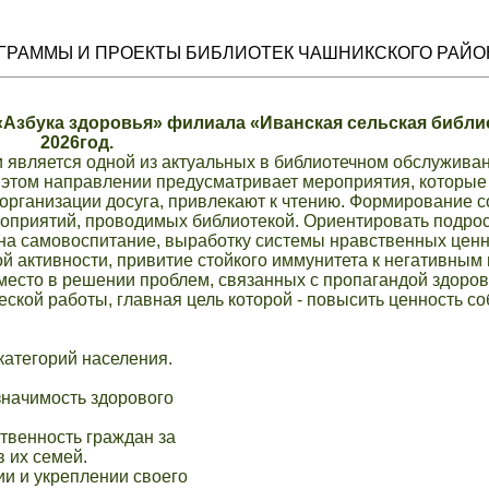
ГРАММЫ И ПРОЕКТЫ БИБЛИОТЕК ЧАШНИКСКОГО РАЙО
ка здоровья» филиала «Иванская сельская библио
2026год.
вляется одной из актуальных в библиотечном обслужива
 этом направлении предусматривает мероприятия, которые
организации досуга, привлекают к чтению. Формирование с
ероприятий, проводимых библиотекой. Ориентировать подрос
на самовоспитание, выработку системы нравственных ценн
ой активности, привитие стойкого иммунитета к негативным
место в решении проблем, связанных с пропагандой здоров
ской работы, главная цель которой - повысить ценность с
категорий населения.
значимость здорового
твенность граждан за
 их семей.
ии и укреплении своего