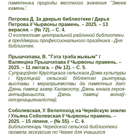
памятника природы местного значения "Змеев
камень".
Петрова Д. За дверью библиотеки / Дарья
Петрова // Чырвоны прамень. – 2025. – 13
верасня. – (№ 72). – С. 4.
О коллективе центральной районной библиотеки
в преддверии профессионального праздника - Дня
библиотек.
Прышчэпава, В. "Гэта трэба жывым" /
Валянціна Прышчэпава // Чырвоны прамень. –
2025. – 11 лютага. – (№ 12). – С. 5.
Супрацоўнікі Кругліцкага сельскага Дома культуры
і Кругліцкай сельскай бібліятэкі рыхтуюць
выставы і мерапрыемствы да памятных дат:
Дзень памяці ахвяр Халакосту, Дзень юнага героя-
антыфашыста, Дзень памяці воінаў-
інтэрнацыяналістаў.
Соболевская, У. Велопоход на Черейскую землю
/ Ульяна Соболевская // Чырвоны прамень. –
2025. – 15 ліпеня. – (№ 55). – С. 4.
Библиотекарь Черейской сельской библиотеки
провела экскурсию по Черее для учащихся