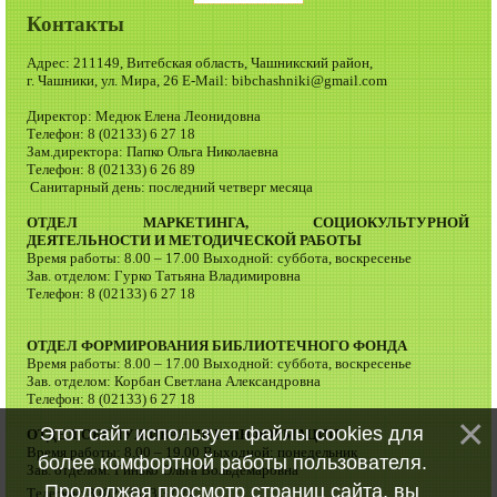
Контакты
Адрес: 211149, Витебская область, Чашникский район,
г. Чашники, ул. Мира, 26 E-Mail: bibchashniki@gmail.com
Директор: Медюк Елена Леонидовна
Телефон: 8 (02133) 6 27 18
Зам.директора: Папко Ольга Николаевна
Телефон: 8 (02133) 6 26 89
Санитарный день: последний четверг месяца
ОТДЕЛ МАРКЕТИНГА, СОЦИОКУЛЬТУРНОЙ
ДЕЯТЕЛЬНОСТИ И МЕТОДИЧЕСКОЙ РАБОТЫ
Время работы: 8.00 – 17.00 Выходной: суббота, воскресенье
Зав. отделом: Гурко Татьяна Владимировна
Телефон: 8 (02133) 6 27 18
ОТДЕЛ ФОРМИРОВАНИЯ БИБЛИОТЕЧНОГО ФОНДА
Время работы: 8.00 – 17.00 Выходной: суббота, воскресенье
Зав. отделом: Корбан Светлана Александровна
Телефон: 8 (02133) 6 27 18
Этот сайт использует файлы cookies для
ОТДЕЛ ОБСЛУЖИВАНИЯ И ИНФОРМАЦИИ
Время работы: 8.00 – 19.00 Выходной: понедельник
более комфортной работы пользователя.
Зав. отделом: Гинько Ольга Вольдемаровна
Продолжая просмотр страниц сайта, вы
Телефон: 8 (02133) 3 37 74