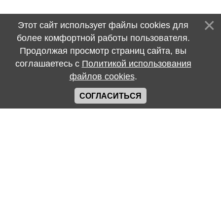
Этот сайт использует файлы cookies для
более комфортной работы пользователя.
Продолжая просмотр страниц сайта, вы
соглашаетесь с
Политикой использования
файлов cookies
.
СОГЛАСИТЬСЯ
-->
Интернет - ресурсы
Портал президента Республики Беларусь
Министерство культуры Республики Беларусь
Национальная библиотека Беларуси
Региональный центр правовой информации
Витебская областная библиотека имени В. И. Ленина
Портал рейтинговой оценки