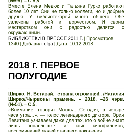
(№95). – С.5,8.
Вместе Елена Медюк и Татьяна Гурко работают
более 10 лет. Они не только коллеги, но и добрые
друзья. У библиотекарей много общего. Обе
увлечены работой и творчеством. И своим
мастерством они с радостью делятся с
окружающими.
БИБЛИОТЕКИ В ПРЕССЕ 2011 Г.
|
Просмотров:
1340
|
Добавил:
olga
|
Дата:
10.12.2018
2018 г. ПЕРВОЕ
ПОЛУГОДИЕ
Ширко, Н. Вставай, страна огромная!.. /Наталия
Ширко//Чырвоны прамень. – 2018. –26 чэрв.
(№51). – С.5.
«Внимание, говорит Москва…Сегодня, в четыре
часа утра…», — голос легендарного диктора Юрия
Левитана узнаваем даже для тех, кто о войне знает
лишь понаслышке: из книг, кинофильмов,
воспоминаний людей старшего поколения.