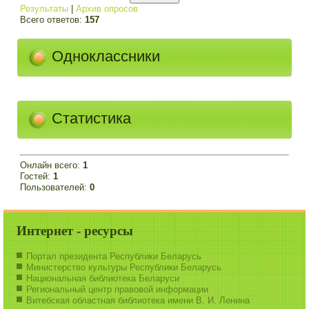
Результаты
|
Архив опросов
Всего ответов:
157
Одноклассники
Статистика
Онлайн всего:
1
Гостей:
1
Пользователей:
0
Интернет - ресурсы
Портал президента Республики Беларусь
Министерство культуры Республики Беларусь
Национальная библиотека Беларуси
Региональный центр правовой информации
Витебская областная библиотека имени В. И. Ленина