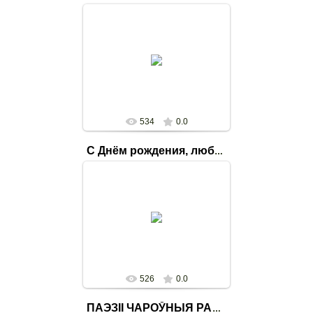
04.08.2020
День города Новолукомль.
Библиотечная площадка.
svetlana
534
0.0
С Днём рождения, любимый город!!!
04.08.2020
День города Новолукомль.
Библиотечная площадка
svetlana
526
0.0
ПАЭЗІІ ЧАРОЎНЫЯ РАДКІ