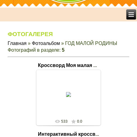
ФОТОГАЛЕРЕЯ
Главная
»
Фотоальбом
» ГОД МАЛОЙ РОДИНЫ
Фотографий в разделе
:
5
Кроссворд Моя малая родина
14.08.2020
Ольшанская библиотека-филиал
№19
svetlana
533
0.0
Интерактивный кроссворд "Знаешь ли ты свой город"