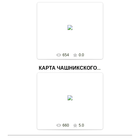
11.03.2020
Кашчынская бібліятэка-філіял №12
svetlana
654
0.0
КАРТА ЧАШНИКСКОГО РАЙОНА
21.02.2020
Акция в центральной районной
библиотеке
svetlana
660
5.0