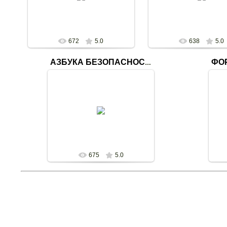
Красноутренской библиотеке-
№3
филиа...
svetlana
svetlana
672
5.0
638
5.0
АЗБУКА БЕЗОПАСНОСТИ
28.02.2020
Выставка "Азбука безопасности"
"Фо
в Красноутренской библиотеке-
филиале №17
Ча
svetlana
675
5.0