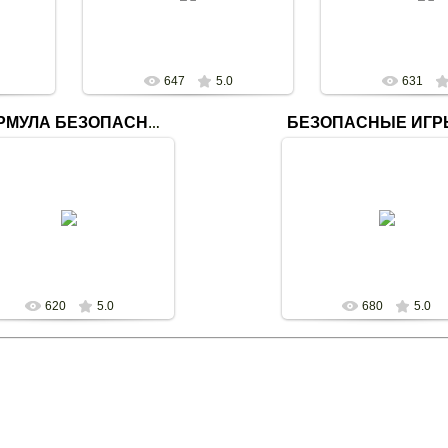
беды" в Ольшанской библиотеке-
библиотека-фи
филиале №19
svetl
svetlana
647
5.0
631
БЕЗОПАСНЫЕ ИГР
ФОРМУЛА БЕЗОПАСНОСТИ
28.02.2020
28.02.2020
Беседа-предостережение
Интерактивный эрудит "
рмула нашей безопасности" с
просто классно - играт
участием инспектора ИНП
безопасно" с участием инж
шникского РОЧС Ширко А.Н. в
Чашникского РОЧС Дорош
детской б...
А.Ю.
svetlana
svetlana
620
5.0
680
5.0