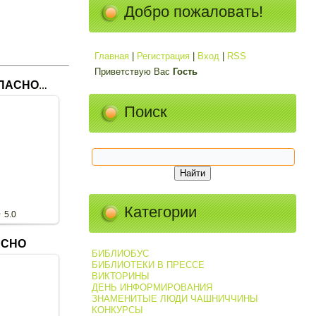
Добро пожаловать!
Главная
|
Регистрация
|
Вход
|
RSS
Приветствую Вас
Гость
СТРАНА БЕЗОПАСНОСТЬ
Поиск
020
е в страну
 детской
лиале №1
ana
Категории
5.0
АСНО
БИБЛИОБУС
БИБЛИОТЕКИ В ПРЕССЕ
ВИКТОРИНЫ
ДЕНЬ ИНФОРМИРОВАНИЯ
020
ЗНАМЕНИТЫЕ ЛЮДИ ЧАШНИЧЧИНЫ
городская
КОНКУРСЫ