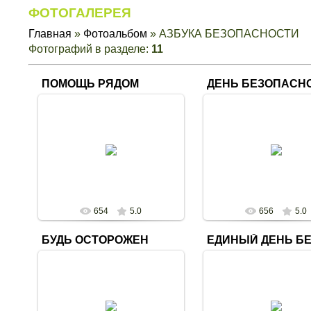
ФОТОГАЛЕРЕЯ
Главная
»
Фотоальбом
» АЗБУКА БЕЗОПАСНОСТИ
Фотографий в разделе
:
11
ПОМОЩЬ РЯДОМ
ДЕНЬ БЕЗОПАСН
28.02.2020
28.02.2020
Выставка "Единый
Игра-викторина "Помощь рядом" в
республиканский де
пункте выдачи "Бумажная
безопасности" в пункте 
фабрика"
"Бумажная фабрика
svetlana
svetlana
654
5.0
656
5.0
БУДЬ ОСТОРОЖЕН
28.02.2020
28.02.2020
Познавательная программа в
рамках республиканской акции
Выставка в Новолукомл
"Единый день безопасности" в
городской библиотеке-ф