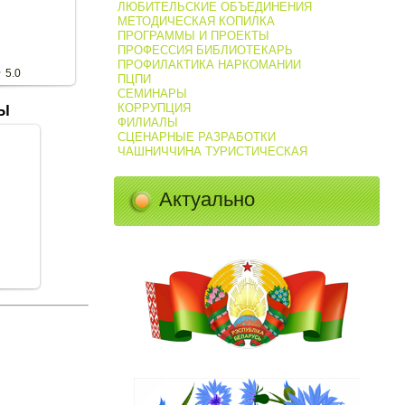
лиал №3
ЛЮБИТЕЛЬСКИЕ ОБЪЕДИНЕНИЯ
ana
МЕТОДИЧЕСКАЯ КОПИЛКА
ПРОГРАММЫ И ПРОЕКТЫ
ПРОФЕССИЯ БИБЛИОТЕКАРЬ
ПРОФИЛАКТИКА НАРКОМАНИИ
5.0
ПЦПИ
СЕМИНАРЫ
КОРРУПЦИЯ
Ы
ФИЛИАЛЫ
СЦЕНАРНЫЕ РАЗРАБОТКИ
ЧАШНИЧЧИНА ТУРИСТИЧЕСКАЯ
Это
ь
Актуально
енера
енко