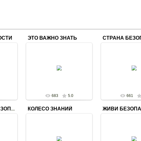
ОСТИ
ЭТО ВАЖНО ЗНАТЬ
28.02.2020
28.02.2
Тематическая выставка "Знать
Игра "Путешестви
нь
об этом должен каждый:
Безопасность" в
выдачи
безопасность это важно" в
библиотеке-фи
"
детской библиотеке-филиале №1
svetl
svetlana
683
5.0
661
КОЛЕСО ЗНАНИЙ
ЖИВИ БЕЗОП
ЕДИНЫЙ ДЕНЬ БЕЗОПАСНОСТИ
28.02.2020
28.02.2
Познавательная игра "Колесо
ьской
знаний" "Как уберечь себя от
Новолукомльская 
илиале