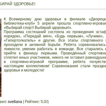
БИРАЙ ЗДОРОВЬЕ!
К Всемирному дню здоровья в филиале «Дворецк
библиотека-клуб» 5 апреля прошла спортивно-игрова
«Выбирай спорт! Выбирай здоровье!».
Программа состязаний состояла из проведения эстаф
порядок», «Передай мяч», «Будь первым», «Лучики»,
«Гипертолкатель» и другие. Все этапы спортивного 
проходили в активной борьбе. Ребята соревновались
ловкости, умении работать в команде. Все старались 
прийти к финишу первыми. Проведённый спортивн
сплотил юных участников, никого не оставил равнодушн
в спортивно-игровой программе, ребята почувст
настоящим коллективом! Соревнования стали праздни
здоровья и молодости!
вил
:
svetlana
|
Рейтинг
:
5.0
/
1