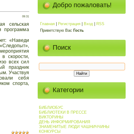
Добро пожаловать!
09:31
ая сельская
Главная
|
Регистрация
|
Вход
|
RSS
я программа
Приветствую Вас
Гость
ет: «Наведи
 «Следопыт»,
Поиск
мероприятия
 в скорости,
изо всех сил
ый праздник
ым. Участвуя
вовали себя
ком спорта,
Категории
БИБЛИОБУС
БИБЛИОТЕКИ В ПРЕССЕ
ВИКТОРИНЫ
ДЕНЬ ИНФОРМИРОВАНИЯ
ЗНАМЕНИТЫЕ ЛЮДИ ЧАШНИЧЧИНЫ
КОНКУРСЫ