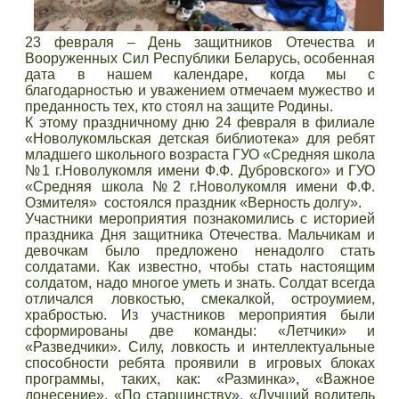
23 февраля – День защитников Отечества и
Вооруженных Сил Республики Беларусь, особенная
дата в нашем календаре, когда мы с
благодарностью и уважением отмечаем мужество и
преданность тех, кто стоял на защите Родины.
К этому праздничному дню 24 февраля в филиале
«Новолукомльская детская библиотека» для ребят
младшего школьного возраста ГУО «Средняя школа
№1 г.Новолукомля имени Ф.Ф. Дубровского» и ГУО
«Средняя школа №2 г.Новолукомля имени Ф.Ф.
Озмителя» состоялся праздник «Верность долгу».
Участники мероприятия познакомились с историей
праздника Дня защитника Отечества. Мальчикам и
девочкам было предложено ненадолго стать
солдатами. Как известно, чтобы стать настоящим
солдатом, надо многое уметь и знать. Солдат всегда
отличался ловкостью, смекалкой, остроумием,
храбростью. Из участников мероприятия были
сформированы две команды: «Летчики» и
«Разведчики». Силу, ловкость и интеллектуальные
способности ребята проявили в игровых блоках
программы, таких, как: «Разминка», «Важное
донесение», «По старшинству», «Лучший водитель