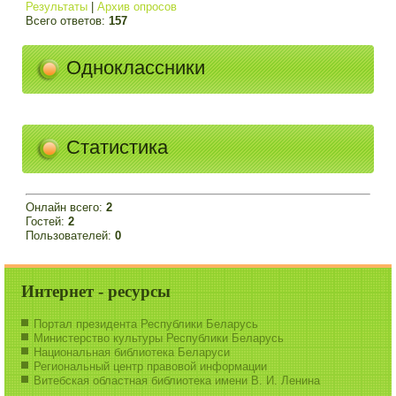
Результаты
|
Архив опросов
Всего ответов:
157
Одноклассники
Статистика
Онлайн всего:
2
Гостей:
2
Пользователей:
0
Интернет - ресурсы
Портал президента Республики Беларусь
Министерство культуры Республики Беларусь
Национальная библиотека Беларуси
Региональный центр правовой информации
Витебская областная библиотека имени В. И. Ленина