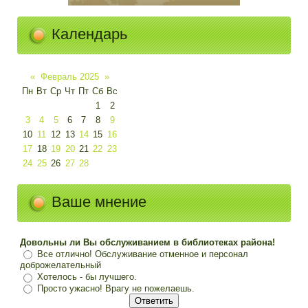
Календарь
«
Февраль 2025
»
Пн
Вт
Ср
Чт
Пт
Сб
Вс
1
2
3
4
5
6
7
8
9
10
11
12
13
14
15
16
17
18
19
20
21
22
23
24
25
26
27
28
Ваше мнение
Довольны ли Вы обслуживанием в библиотеках района!
Все отлично! Обслуживание отменное и персонал
доброжелательный
Хотелось - бы лучшего.
Просто ужасно! Врагу не пожелаешь.