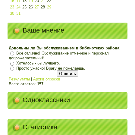
16
17
18
19
20
21
22
23
24
25
26
27
28
29
30
31
Ваше мнение
Довольны ли Вы обслуживанием в библиотеках района!
Все отлично! Обслуживание отменное и персонал
доброжелательный
Хотелось - бы лучшего.
Просто ужасно! Врагу не пожелаешь.
Результаты
|
Архив опросов
Всего ответов:
157
Одноклассники
Статистика