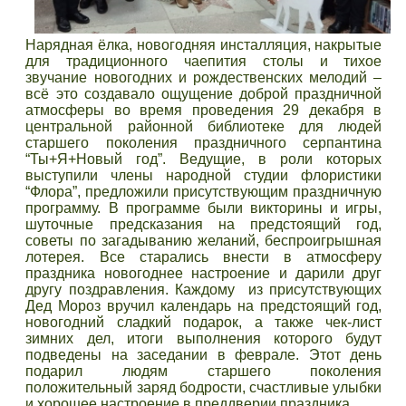
Нарядная ёлка, новогодняя инсталляция, накрытые
для традиционного чаепития столы и тихое
звучание новогодних и рождественских мелодий –
всё это создавало ощущение доброй праздничной
атмосферы во время проведения 29 декабря в
центральной районной библиотеке для людей
старшего поколения праздничного серпантина
“Ты+Я+Новый год”. Ведущие, в роли которых
выступили члены народной студии флористики
“Флора”, предложили присутствующим праздничную
программу. В программе были викторины и игры,
шуточные предсказания на предстоящий год,
советы по загадыванию желаний, беспроигрышная
лотерея. Все старались внести в атмосферу
праздника новогоднее настроение и дарили друг
другу поздравления. Каждому из присутствующих
Дед Мороз вручил календарь на предстоящий год,
новогодний сладкий подарок, а также чек-лист
зимних дел, итоги выполнения которого будут
подведены на заседании в феврале. Этот день
подарил людям старшего поколения
положительный заряд бодрости, счастливые улыбки
и хорошее настроение в преддверии праздника.