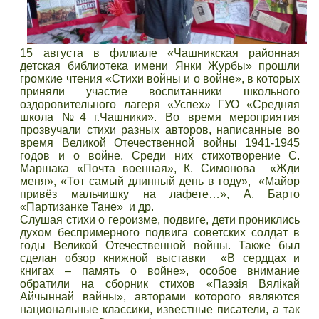
15 августа в филиале «Чашникская районная
детская библиотека имени Янки Журбы» прошли
громкие чтения «Стихи войны и о войне», в которых
приняли участие воспитанники школьного
оздоровительного лагеря «Успех» ГУО «Средняя
школа №4 г.Чашники». Во время мероприятия
прозвучали стихи разных авторов, написанные во
время Великой Отечественной войны 1941-1945
годов и о войне. Среди них стихотворение С.
Маршака «Почта военная», К. Симонова «Жди
меня», «Тот самый длинный день в году», «Майор
привёз мальчишку на лафете…», А. Барто
«Партизанке Тане» и др.
Слушая стихи о героизме, подвиге, дети прониклись
духом беспримерного подвига советских солдат в
годы Великой Отечественной войны. Также был
сделан обзор книжной выставки «В сердцах и
книгах – память о войне», особое внимание
обратили на сборник стихов «Паэзія Вялікай
Айчыннай вайны», авторами которого являются
национальные классики, известные писатели, а так