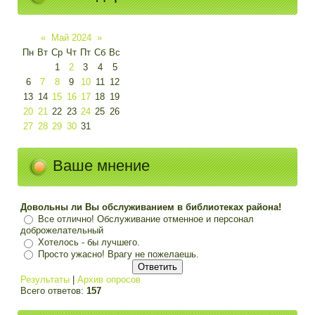
«
Май 2024
»
Пн
Вт
Ср
Чт
Пт
Сб
Вс
1
2
3
4
5
6
7
8
9
10
11
12
13
14
15
16
17
18
19
20
21
22
23
24
25
26
27
28
29
30
31
Ваше мнение
Довольны ли Вы обслуживанием в библиотеках района!
Все отлично! Обслуживание отменное и персонал
доброжелательный
Хотелось - бы лучшего.
Просто ужасно! Врагу не пожелаешь.
Результаты
|
Архив опросов
Всего ответов:
157