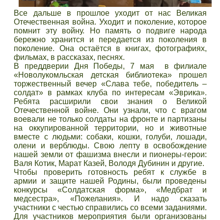
Все дальше в прошлое уходит от нас Великая
Отечественная война. Уходит и поколение, которое
помнит эту войну. Но память о подвиге народа
бережно хранится и передается из поколения в
поколение. Она остаётся в книгах, фотографиях,
фильмах, в рассказах, песнях.
В преддверии Дня Победы, 7 мая в филиале
«Новолукомльская детская библиотека» прошел
торжественный вечер «Слава тебе, победитель –
солдат» в рамках клуба по интересам «Эврика».
Ребята расширили свои знания о Великой
Отечественной войне. Они узнали, что с врагом
воевали не только солдаты на фронте и партизаны
на оккупированной территории, но и животные
вместе с людьми: собаки, кошки, голуби, лошади,
олени и верблюды. Свою лепту в освобождение
нашей земли от фашизма внесли и пионеры-герои:
Валя Котик, Марат Казей, Володя Дубинин и другие.
Чтобы проверить готовность ребят к службе в
армии и защите нашей Родины, были проведены
конкурсы «Солдатская форма», «Медбрат и
медсестра», «Пожелания». И надо сказать
участники с честью справились со всеми заданиями.
Для участников мероприятия были организованы