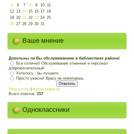
5
6
7
8
9
10
11
12
13
14
15
16
17
18
19
20
21
22
23
24
25
26
27
28
29
30
31
Ваше мнение
Довольны ли Вы обслуживанием в библиотеках района!
Все отлично! Обслуживание отменное и персонал
доброжелательный
Хотелось - бы лучшего.
Просто ужасно! Врагу не пожелаешь.
Результаты
|
Архив опросов
Всего ответов:
157
Одноклассники