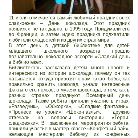
11 июля отмечается самый любимый праздник всех
сладкоежек – День шоколада. Этот праздник
появился не так давно, в 1995 году. Придумали его
во Франции, а затем идею праздника подхватили
любители сладостей и из других стран мира.
В этот день в детской библиотеке для детей
младшего школьного возраста прошло
познавательно-шоколадное ассорти «Сладкий день
в библиотеке».
Библиотекарь рассказала детям много нового и
интересного из истории шоколада, почему он так
называется, откуда привозят к нам какао–бобы, как
правильно хранить шоколад, узнали интересные
факты о его пользе, о музеях шоколада, о том, как в
разных странах празднуют Всемирный день
шоколада. Также ребята приняли участие в играх:
«Разведчик», «Обжорки», «Сладкие фантазии»,
«Пронеси не урони», «Шоко-пазлы», дружно
отвечали на вопросы викторины «Герои-
сладкоежки». В заключении мероприятия ребята
приняли участие в мастер-классе «Конфетный рай»,
желающие мастерили бабочку из конфетных