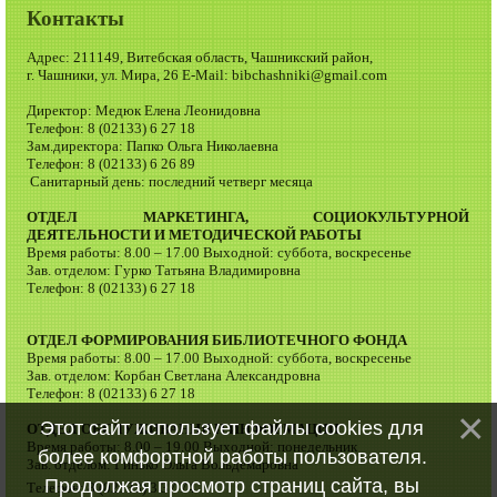
Контакты
Адрес: 211149, Витебская область, Чашникский район,
г. Чашники, ул. Мира, 26 E-Mail: bibchashniki@gmail.com
Директор: Медюк Елена Леонидовна
Телефон: 8 (02133) 6 27 18
Зам.директора: Папко Ольга Николаевна
Телефон: 8 (02133) 6 26 89
Санитарный день: последний четверг месяца
ОТДЕЛ МАРКЕТИНГА, СОЦИОКУЛЬТУРНОЙ
ДЕЯТЕЛЬНОСТИ И МЕТОДИЧЕСКОЙ РАБОТЫ
Время работы: 8.00 – 17.00 Выходной: суббота, воскресенье
Зав. отделом: Гурко Татьяна Владимировна
Телефон: 8 (02133) 6 27 18
ОТДЕЛ ФОРМИРОВАНИЯ БИБЛИОТЕЧНОГО ФОНДА
Время работы: 8.00 – 17.00 Выходной: суббота, воскресенье
Зав. отделом: Корбан Светлана Александровна
Телефон: 8 (02133) 6 27 18
Этот сайт использует файлы cookies для
ОТДЕЛ ОБСЛУЖИВАНИЯ И ИНФОРМАЦИИ
Время работы: 8.00 – 19.00 Выходной: понедельник
более комфортной работы пользователя.
Зав. отделом: Гинько Ольга Вольдемаровна
Продолжая просмотр страниц сайта, вы
Телефон: 8 (02133) 3 37 74