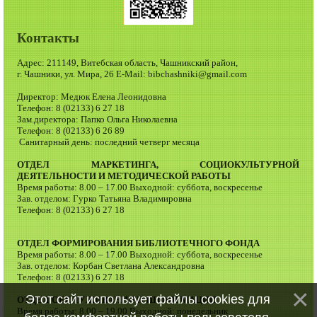
Контакты
Адрес: 211149, Витебская область, Чашникский район,
г. Чашники, ул. Мира, 26 E-Mail: bibchashniki@gmail.com
Директор: Медюк Елена Леонидовна
Телефон: 8 (02133) 6 27 18
Зам.директора: Папко Ольга Николаевна
Телефон: 8 (02133) 6 26 89
Санитарный день: последний четверг месяца
ОТДЕЛ МАРКЕТИНГА, СОЦИОКУЛЬТУРНОЙ
ДЕЯТЕЛЬНОСТИ И МЕТОДИЧЕСКОЙ РАБОТЫ
Время работы: 8.00 – 17.00 Выходной: суббота, воскресенье
Зав. отделом: Гурко Татьяна Владимировна
Телефон: 8 (02133) 6 27 18
ОТДЕЛ ФОРМИРОВАНИЯ БИБЛИОТЕЧНОГО ФОНДА
Время работы: 8.00 – 17.00 Выходной: суббота, воскресенье
Зав. отделом: Корбан Светлана Александровна
Телефон: 8 (02133) 6 27 18
Этот сайт использует файлы cookies для
ОТДЕЛ ОБСЛУЖИВАНИЯ И ИНФОРМАЦИИ
Время работы: 8.00 – 19.00 Выходной: понедельник