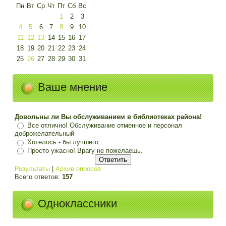
Пн
Вт
Ср
Чт
Пт
Сб
Вс
1
2
3
4
5
6
7
8
9
10
11
12
13
14
15
16
17
18
19
20
21
22
23
24
25
26
27
28
29
30
31
Ваше мнение
Довольны ли Вы обслуживанием в библиотеках района!
Все отлично! Обслуживание отменное и персонал
доброжелательный
Хотелось - бы лучшего.
Просто ужасно! Врагу не пожелаешь.
Результаты
|
Архив опросов
Всего ответов:
157
Одноклассники