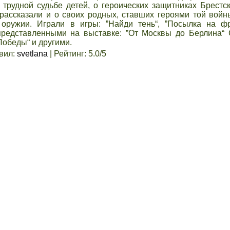
трудной судьбе детей, о героических защитниках Брестск
ассказали и о своих родных, ставших героями той войн
оружии. Играли в игры: ˮНайди тень“, ˮПосылка на фр
представленными на выставке: ˮОт Москвы до Берлина“ 
Победы“ и другими.
вил
:
svetlana
|
Рейтинг
:
5.0
/
5