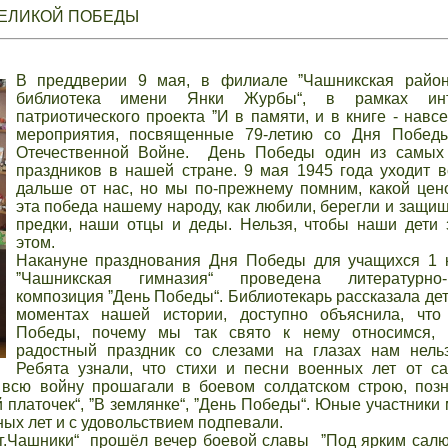
ВЕЛИКОЙ ПОБЕДЫ
В преддверии 9 мая, в филиале ˮЧашникская район
библиотека имени Янки Журбы“, в рамках инте
патриотического проекта ˮИ в памяти, и в книге - навс
мероприятия, посвященные 79-летию со Дня Побед
Отечественной Войне. День Победы один из самых
праздников в нашей стране. 9 мая 1945 года уходит 
дальше от нас, но мы по-прежнему помним, какой цен
эта победа нашему народу, как любили, берегли и защи
предки, наши отцы и деды. Нельзя, чтобы наши дети
этом.
Накануне празднования Дня Победы для учащихся 1
ˮЧашникская гимназия“ проведена литературно-
композиция ˮДень Победы“. Библиотекарь рассказала де
моментах нашей истории, доступно объяснила, что
Победы, почему мы так свято к нему относимся, 
радостный праздник со слезами на глазах нам нельз
Ребята узнали, что стихи и песни военных лет от с
 всю войну прошагали в боевом солдатском строю, поз
 платочек“, ˮВ землянке“, ˮДень Победы“. Юные участники
ных лет и с удовольствием подпевали.
.Чашники“ прошёл вечер боевой славы ˮПод ярким салю