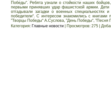
Победы“. Ребята узнали о стойкости наших бойцов, 
первыми принявших удар фашистской армии. Дети р
отгадывали загадки о военных специальностях и 
победители“. С интересом знакомились с книгами 
ˮТворцы Победы“ А.Суслова, ˮДень Победы“, ˮПесня 
Категория
:
Главные новости
|
Просмотров
:
275
|
Доба