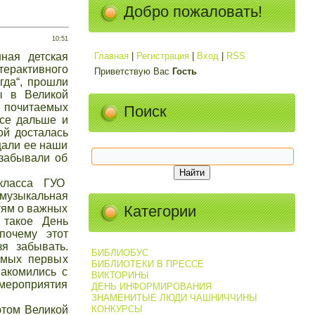
Добро пожаловать!
10:51
ная детская
Главная
|
Регистрация
|
Вход
|
RSS
рактивного
Приветствую Вас
Гость
егда“, прошли
ы в Великой
 почитаемых
Поиск
все дальше и
ой досталась
щали ее наши
 забывали об
 класса ГУО
музыкальная
тям о важных
Категории
 такое День
почему этот
я забывать.
БИБЛИОБУС
амых первых
БИБЛИОТЕКИ В ПРЕССЕ
накомились с
ВИКТОРИНЫ
 мероприятия
ДЕНЬ ИНФОРМИРОВАНИЯ
ЗНАМЕНИТЫЕ ЛЮДИ ЧАШНИЧЧИНЫ
том Великой
КОНКУРСЫ