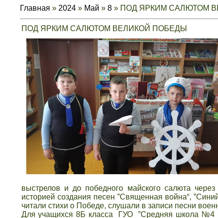
Главная
»
2024
»
Май
»
8
» ПОД ЯРКИМ САЛЮТОМ 
ПОД ЯРКИМ САЛЮТОМ ВЕЛИКОЙ ПОБЕДЫ
выстрелов и до победного майского салюта через
историей создания песен ˮСвященная война“, ˮСиний
читали стихи о Победе, слушали в записи песни воен
Для учащихся 8Б класса ГУО ˮСредняя школа №4 г