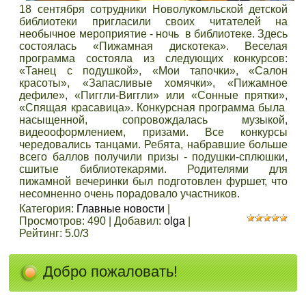
18 сентября сотрудники Новолукомльской детской
библиотеки пригласили своих читателей на
необычное мероприятие - ночь в библиотеке. Здесь
состоялась «Пижамная дискотека».
Веселая
программа состояла из следующих конкурсов:
«Танец с подушкой», «Мои тапочки», «Салон
красоты», «Запасливые хомячки», «Пижамное
дефиле», «Пиггли-Виггли» или «Сонные прятки»,
«Спящая красавица». Конкурсная программа была
насыщенной, сопровождалась музыкой,
видеооформлением, призами. Все конкурсы
чередовались танцами. Ребята, набравшие больше
всего баллов получили призы - подушки-сплюшки,
сшитые библиотекарями. Родителями для
пижамной вечеринки был подготовлен фуршет, что
несомненно очень порадовало участников.
Категория
:
Главные новости
|
Просмотров
:
490
|
Добавил
:
olga
|
Рейтинг
:
5.0
/
3
Добро пожаловать!