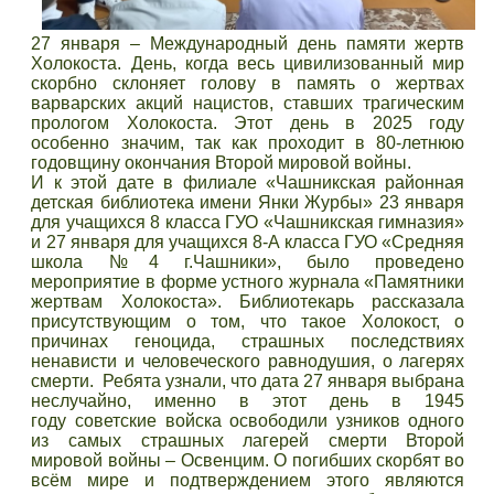
27 января – Международный день памяти жертв
Холокоста. День, когда весь цивилизованный мир
скорбно склоняет голову в память о жертвах
варварских акций нацистов, ставших трагическим
прологом Холокоста. Этот день в 2025 году
особенно значим, так как проходит в 80-летнюю
годовщину окончания Второй мировой войны.
И к этой дате в филиале «Чашникская районная
детская библиотека имени Янки Журбы» 23 января
для учащихся 8 класса ГУО «Чашникская гимназия»
и 27 января для учащихся 8-А класса ГУО «Средняя
школа №4 г.Чашники», было проведено
мероприятие в форме устного журнала «Памятники
жертвам Холокоста». Библиотекарь рассказала
присутствующим о том, что такое Холокост, о
причинах геноцида, страшных последствиях
ненависти и человеческого равнодушия, о лагерях
смерти. Ребята узнали, что дата 27 января выбрана
неслучайно, именно в этот день в 1945
году советские войска освободили узников одного
из самых страшных лагерей смерти Второй
мировой войны – Освенцим. О погибших скорбят во
всём мире и подтверждением этого являются