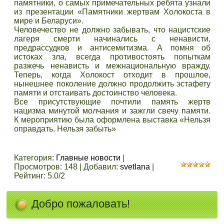
памятники, о самых примечательных ребята узнали
из презентации «Памятники жертвам Холокоста в
мире и Беларуси».
Человечество не должно забывать, что нацистские
лагеря смерти начинались с ненависти,
предрассудков и антисемитизма. А помня об
истоках зла, всегда противостоять попыткам
разжечь ненависть и межнациональную вражду.
Теперь, когда Холокост отходит в прошлое,
нынешнее поколение должно продолжить эстафету
памяти и отстаивать достоинство человека.
Все присутствующие почтили память жертв
нацизма минутой молчания и зажгли свечу памяти.
К мероприятию была оформлена выставка «Нельзя
оправдать. Нельзя забыть»
Категория
:
Главные новости
|
Просмотров
:
148
|
Добавил
:
svetlana
|
Рейтинг
:
5.0
/
2
Добро пожаловать!