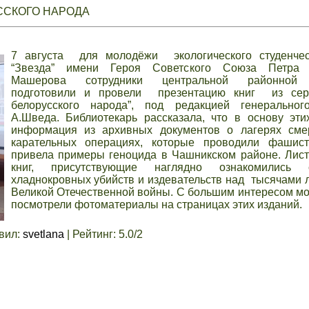
ССКОГО НАРОДА
7 августа для молодёжи экологического студенчес
“Звезда” имени Героя Советского Союза Петра 
Машерова сотрудники центральной районной 
подготовили и провели презентацию книг из сер
белорусского народа”, под редакцией генеральног
А.Шведа. Библиотекарь рассказала, что в основу эти
информация из архивных документов о лагерях сме
карательных операциях, которые проводили фашис
привела примеры геноцида в Чашникском районе. Лис
книг, присутствующие наглядно ознакомились
хладнокровных убийств и издевательств над тысячами 
Великой Отечественной войны. С большим интересом 
посмотрели фотоматериалы на страницах этих изданий.
вил
:
svetlana
|
Рейтинг
:
5.0
/
2