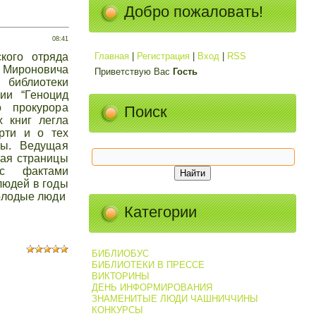
Добро пожаловать!
08:41
кого отряда
Главная
|
Регистрация
|
Вход
|
RSS
Мироновича
Приветствую Вас
Гость
библиотеки
ии “Геноцид
о прокурора
Поиск
х книг легла
рти и о тех
ты. Ведущая
тая страницы
 с фактами
людей в годы
молодые люди
Категории
БИБЛИОБУС
БИБЛИОТЕКИ В ПРЕССЕ
ВИКТОРИНЫ
ДЕНЬ ИНФОРМИРОВАНИЯ
ЗНАМЕНИТЫЕ ЛЮДИ ЧАШНИЧЧИНЫ
КОНКУРСЫ